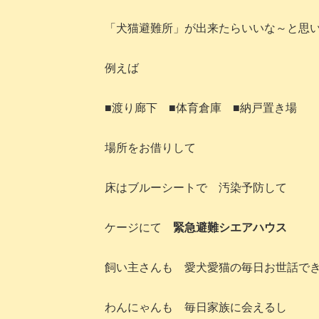
「犬猫避難所」が出来たらいいな～と思
例えば
■渡り廊下 ■体育倉庫 ■納戸置き場
場所をお借りして
床はブルーシートで 汚染予防して
ケージにて
緊急避難シエアハウス
飼い主さんも 愛犬愛猫の毎日お世話で
わんにゃんも 毎日家族に会えるし