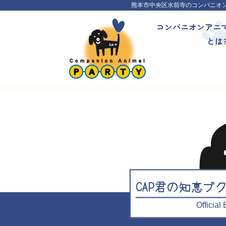
熊本市中央区水前寺のコンパニオ
コンパニオンアニ
とは
CAP君の知恵ブ
Officia