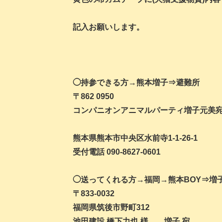
記入お願いします。
◯持参できる方→熊本増子⇒避難所
〒862 0950
コンパニオンアニマルパーティ増子元美
熊本県熊本市中央区水前寺1-1-26-1
受付電話 090-8627-0601
◯送ってくれる方→福岡→熊本BOY⇒増
〒833-0032
福岡県筑後市野町312
池田建設 橋下力也 様 増子 宛