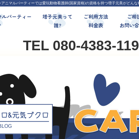
ンアニマルパーティーでは愛玩動物看護師(国家資格)の資格を持つ増子元美がどんな
マルパーティー
増子元美って
ご利用方法
ご相
?
誰?
料金表
お問い
TEL 080-4383-11
クロ&元気ブクロ
l BLOG