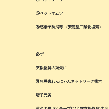
⑤ペットオムツ
⑥感染予防消毒 （安定型二酸化塩素）
必ず
支援物資の宛先に
緊急災害わんにゃんネットワーク熊本
増子元美
黄色の布ガムテープに(犬猫支援物資)内容