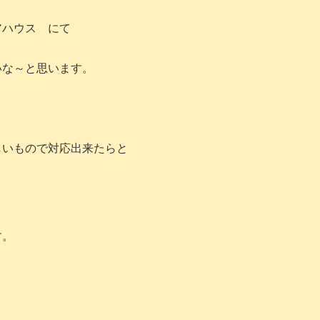
アハウス にて
いな～と思います。
しいもので対応出来たらと
す。