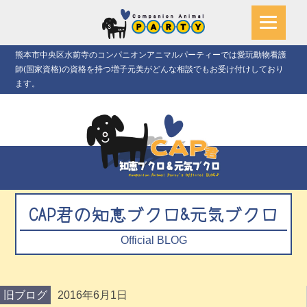
熊本市中央区水前寺のコンパニオンアニマルパーティーでは愛玩動物看護
師(国家資格)の資格を持つ増子元美がどんな相談でもお受け付けしており
ます。
CAP君の知恵ブクロ&元気ブクロ
Official BLOG
旧ブログ
2016年6月1日