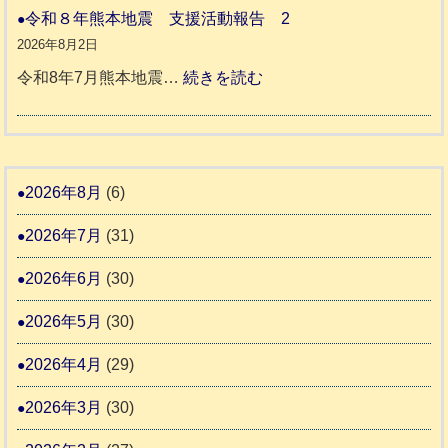
支
一
和
令和８年熊本地震 支援活動報告 2
記
援
時
8
2026年8月2日
1
活
預
年
:
令和8年7月熊本地震…
続きを読む
6
動
か
度
令
4
報
り
和
告
支
熊
８
3
援
本
年
2026年8月
(6)
始
市
熊
ま
2026年7月
(31)
動
本
り
物
地
2026年6月
(30)
ま
愛
震
す
2026年5月
(30)
護
推
支
2026年4月
(29)
進
援
協
2026年3月
(30)
活
議
動