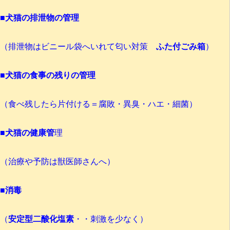
■
犬猫の排泄物の管理
（排泄物はビニール袋へいれて匂い対策
ふた付ごみ箱
）
■
犬猫の食事の残りの管理
（食べ残したら片付ける＝腐敗・異臭・ハエ・細菌）
■
犬猫の健康管
理
（治療や予防は獣医師さんへ）
■
消毒
（
安定型二酸化塩素
・・刺激を少なく）