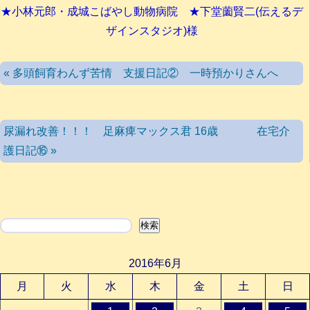
★小林元郎・成城こばやし動物病院 ★下堂薗賢二(伝えるデ
ザインスタジオ)様
« 多頭飼育わんず苦情 支援日記② 一時預かりさんへ
尿漏れ改善！！！ 足麻痺マックス君 16歳 在宅介
護日記⑯ »
検索
検索
2016年6月
月
火
水
木
金
土
日