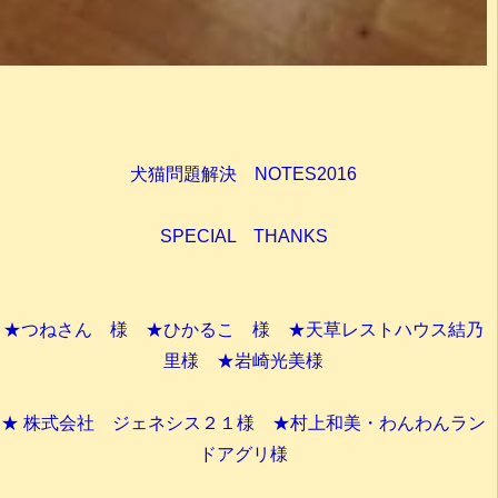
犬猫問題解決 NOTES2016
SPECIAL THANKS
★つねさん 様 ★ひかるこ 様 ★天草レストハウス結乃
里様 ★岩崎光美様
★ 株式会社 ジェネシス２１様 ★村上和美・わんわんラン
ドアグリ様