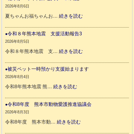
2026年8月6日
:
夏ちゃんお福ちゃんお…
続きを読む
穏
や
令和８年熊本地震 支援活動報告3
か
2026年8月5日
ペ
:
令和８年熊本地震 支…
続きを読む
ッ
令
ト
和
被災ペット一時預かり支援始まります
同
８
2026年8月4日
伴
年
:
令和8年熊本地震 熊…
続きを読む
老
熊
被
人
本
災
令和8年度 熊本市動物愛護推進協議会
ホ
地
ペ
2026年8月3日
ー
震
ッ
:
令和8年度 熊本市動…
続きを読む
ム
ト
令
日