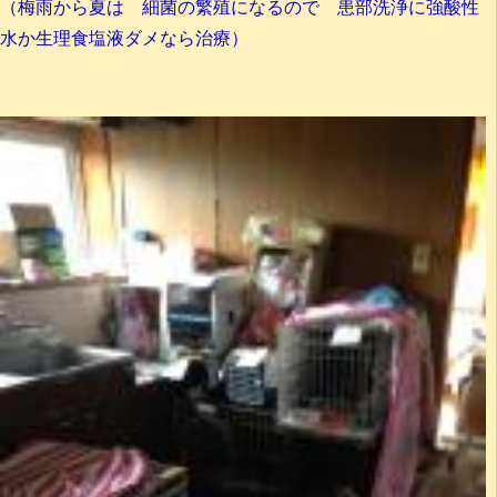
（梅雨から夏は 細菌の繁殖になるので 患部洗浄に強酸性
水か生理食塩液ダメなら治療）