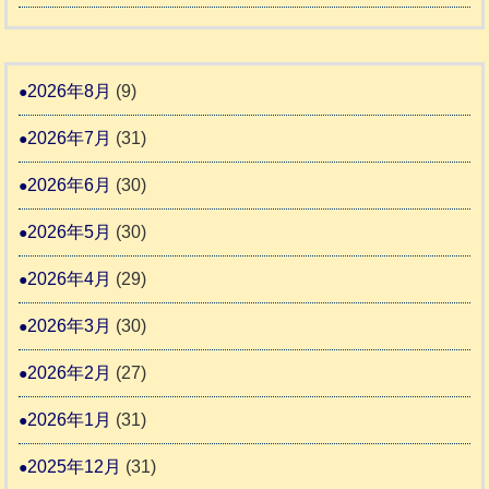
城
ト
和
氷
市
同
８
川
宇
伴
年
2026年8月
(9)
町
土
老
熊
5
市
2026年7月
(31)
人
本
リ
ホ
地
2026年6月
(30)
ッ
ー
震
キ
2026年5月
(30)
ム
ー
日
支
2026年4月
(29)
さ
記
援
ん
1
2026年3月
(30)
活
4
6
動
2026年2月
(27)
4
報
2026年1月
(31)
告
3
2025年12月
(31)