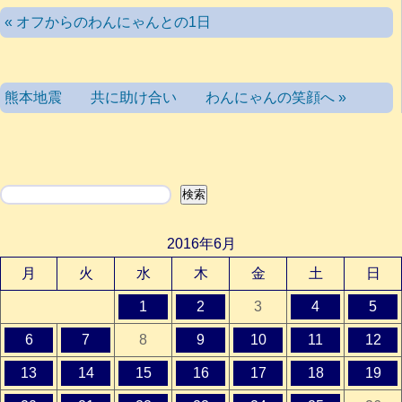
« オフからのわんにゃんとの1日
熊本地震 共に助け合い わんにゃんの笑顔へ »
検索
検索
2016年6月
月
火
水
木
金
土
日
1
2
3
4
5
6
7
8
9
10
11
12
13
14
15
16
17
18
19