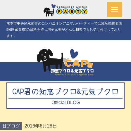
熊本市中央区水前寺のコンパニオンアニマルパーティーでは愛玩動物看護
師(国家資格)の資格を持つ増子元美がどんな相談でもお受け付けしており
ます。
CAP君の知恵ブクロ&元気ブクロ
Official BLOG
旧ブログ
2016年6月28日