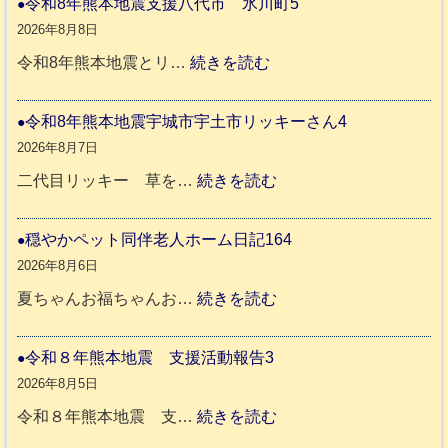
令和8年熊本地震支援八代市 氷川町5
ち
2026年8月8日
ゃ
:
令和8年熊本地震とリ…
続きを読む
ん
令
ネ
和
令和8年熊本地震宇城市宇土市リッキーさん4
ロ
8
2026年8月7日
ち
年
:
二代目リッキー 草を…
続きを読む
ゃ
熊
令
ん
本
和
穏やかペット同伴老人ホーム日記164
日
地
8
2026年8月6日
記
震
年
:
夏ちゃんお福ちゃんお…
続きを読む
支
熊
穏
2
援
本
や
令和８年熊本地震 支援活動報告3
9
八
地
か
2026年8月5日
代
震
ペ
:
令和８年熊本地震 支…
続きを読む
市
宇
ッ
令