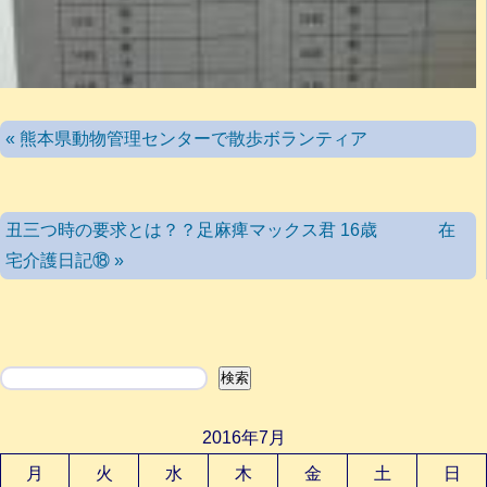
« 熊本県動物管理センターで散歩ボランティア
丑三つ時の要求とは？？足麻痺マックス君 16歳 在
宅介護日記⑱ »
検索
検索
2016年7月
月
火
水
木
金
土
日