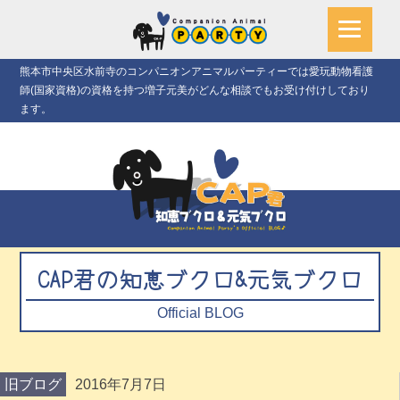
熊本市中央区水前寺のコンパニオンアニマルパーティーでは愛玩動物看護
師(国家資格)の資格を持つ増子元美がどんな相談でもお受け付けしており
ます。
CAP君の知恵ブクロ&元気ブクロ
Official BLOG
旧ブログ
2016年7月7日