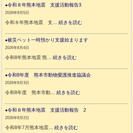
令和８年熊本地震 支援活動報告3
2026年8月5日
:
令和８年熊本地震 支…
続きを読む
令
和
被災ペット一時預かり支援始まります
８
2026年8月4日
年
:
令和8年熊本地震 熊…
続きを読む
熊
被
本
災
令和8年度 熊本市動物愛護推進協議会
地
ペ
2026年8月3日
震
ッ
:
令和8年度 熊本市動…
続きを読む
ト
令
支
一
和
令和８年熊本地震 支援活動報告 2
援
時
8
2026年8月2日
活
預
年
:
令和8年7月熊本地震…
続きを読む
動
か