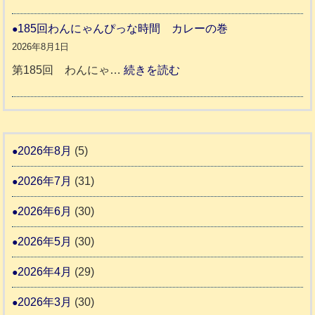
度
令
報
り
和
185回わんにゃんぴっな時間 カレーの巻
告
支
熊
８
2026年8月1日
3
援
本
年
:
第185回 わんにゃ…
続きを読む
始
市
熊
1
ま
動
本
8
り
物
地
5
ま
愛
震
回
2026年8月
(5)
す
護
わ
推
2026年7月
(31)
支
ん
進
援
に
2026年6月
(30)
協
活
ゃ
議
2026年5月
(30)
動
ん
会
報
ぴ
2026年4月
(29)
告
っ
2026年3月
(30)
な