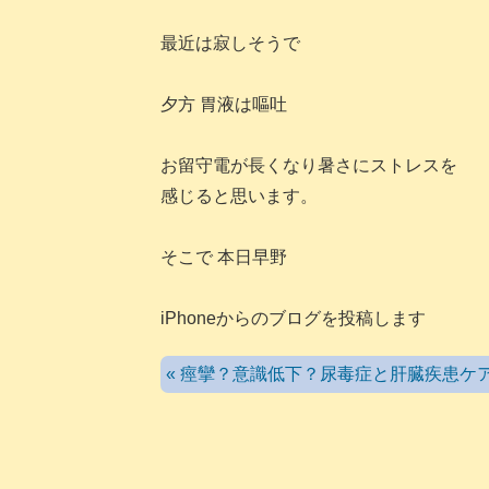
最近は寂しそうで
夕方 胃液は嘔吐
お留守電が長くなり暑さにストレスを
感じると思います。
そこで 本日早野
iPhoneからのブログを投稿します
« 痙攣？意識低下？尿毒症と肝臓疾患ケ