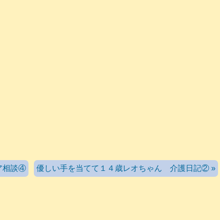
ア相談④
優しい手を当てて１４歳レオちゃん 介護日記② »