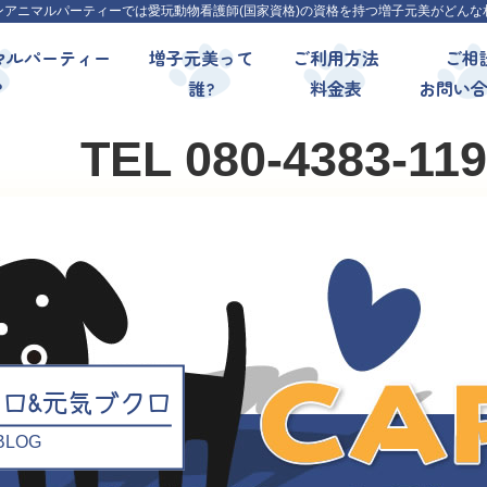
ンアニマルパーティーでは愛玩動物看護師(国家資格)の資格を持つ増子元美がどんな
マルパーティー
増子元美って
ご利用方法
ご相
?
誰?
料金表
お問い
TEL 080-4383-11
クロ&元気ブクロ
l BLOG