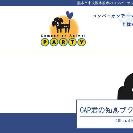
熊本市中央区水前寺のコンパニオ
コンパニオンアニ
とは
CAP君の知恵ブ
Officia