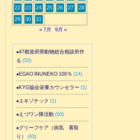
22
23
24
25
26
27
28
29
30
31
« 7月
9月 »
47都道府県動物総合相談所作
る
(33)
EGAO INUNEKO 100％
(14)
KYG協会栄養カウンセラー
(1)
エキゾチック
(1)
えづワン隊活動
(50)
グリーフケア（病気 看取
り）
(43)