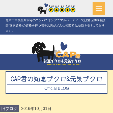
熊本市中央区水前寺のコンパニオンアニマルパーティーでは愛玩動物看護
師(国家資格)の資格を持つ増子元美がどんな相談でもお受け付けしており
ます。
CAP君の知恵ブクロ&元気ブクロ
Official BLOG
旧ブログ
2016年10月31日