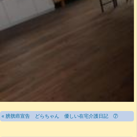
« 膀胱癌宣告 どらちゃん 優しい在宅介護日記 ⑦