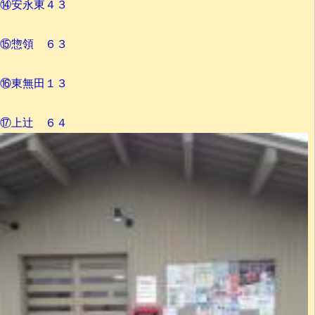
⑭安永東４３
⑮惣領 ６３
⑯東無田１３
⑰上辻 ６４