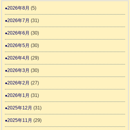
ま
愛
震
回
2026年8月
(5)
す
護
わ
推
2026年7月
(31)
支
ん
進
援
に
2026年6月
(30)
協
活
ゃ
議
2026年5月
(30)
動
ん
会
報
ぴ
2026年4月
(29)
告
っ
2026年3月
(30)
な
2
時
2026年2月
(27)
間
2026年1月
(31)
カ
2025年12月
(31)
レ
2025年11月
(29)
ー
の