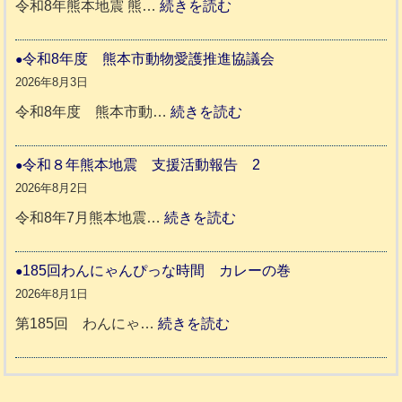
:
令和8年熊本地震 熊…
続きを読む
熊
被
本
災
令和8年度 熊本市動物愛護推進協議会
地
ペ
2026年8月3日
震
ッ
:
令和8年度 熊本市動…
続きを読む
ト
令
支
一
和
令和８年熊本地震 支援活動報告 2
援
時
8
2026年8月2日
活
預
年
:
令和8年7月熊本地震…
続きを読む
動
か
度
令
報
り
和
185回わんにゃんぴっな時間 カレーの巻
告
支
熊
８
2026年8月1日
3
援
本
年
:
第185回 わんにゃ…
続きを読む
始
市
熊
1
ま
動
本
8
り
物
地
5