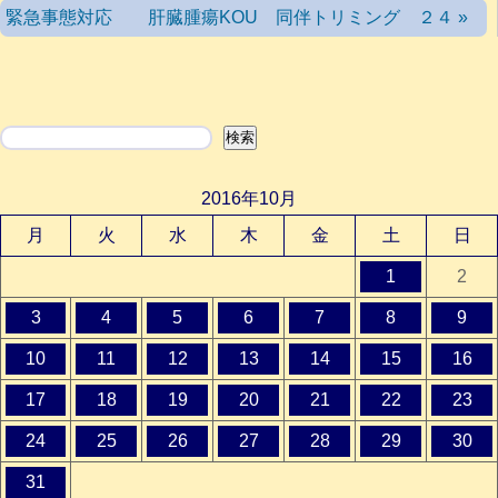
緊急事態対応 肝臓腫瘍KOU 同伴トリミング ２４ »
検索
検索
2016年10月
月
火
水
木
金
土
日
1
2
3
4
5
6
7
8
9
10
11
12
13
14
15
16
17
18
19
20
21
22
23
24
25
26
27
28
29
30
31