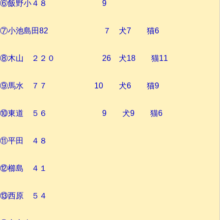
⑥飯野小４８ 9
⑦小池島田82 ７ 犬7 猫6
⑧木山 ２２０ 26 犬18 猫11
⑨馬水 ７７ 10 犬6 猫9
⑩東道 ５６ 9 犬9 猫6
⑪平田 ４８
⑫櫛島 ４１
⑬西原 ５４