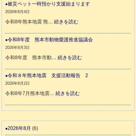
ト
和
被災ペット一時預かり支援始まります
同
８
2026年8月4日
伴
年
:
令和8年熊本地震 熊…
続きを読む
老
熊
被
人
本
災
令和8年度 熊本市動物愛護推進協議会
ホ
地
ペ
2026年8月3日
ー
震
ッ
:
令和8年度 熊本市動…
続きを読む
ム
ト
令
日
支
一
和
令和８年熊本地震 支援活動報告 2
記
援
時
8
2026年8月2日
1
活
預
年
:
令和8年7月熊本地震…
続きを読む
6
動
か
度
令
4
報
り
和
告
支
熊
８
3
援
本
年
2026年8月
(6)
始
市
熊