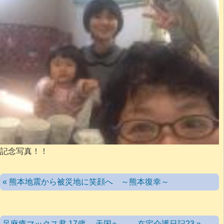
記念写真！！
« 熊本地震から被災地に笑顔へ ～熊本復幸～
足麻痺マックス君 17歳 天国へ 在宅介護日記23 »