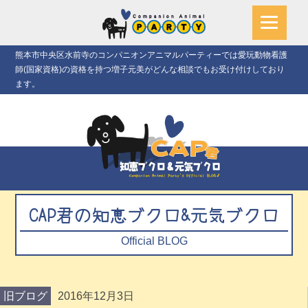
熊本市中央区水前寺のコンパニオンアニマルパーティーでは愛玩動物看護
師(国家資格)の資格を持つ増子元美がどんな相談でもお受け付けしており
ます。
CAP君の知恵ブクロ&元気ブクロ
Official BLOG
旧ブログ
2016年12月3日