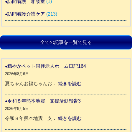
訪問看護 相談室
(1)
訪問看護介護ケア
(213)
全ての記事を一覧で見る
穏やかペット同伴老人ホーム日記164
2026年8月6日
:
夏ちゃんお福ちゃんお…
続きを読む
穏
や
令和８年熊本地震 支援活動報告3
か
2026年8月5日
ペ
:
令和８年熊本地震 支…
続きを読む
ッ
令