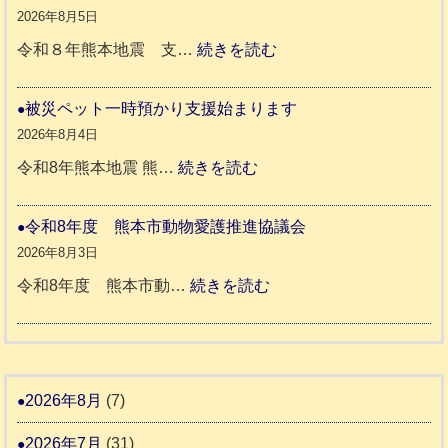
地
か
2026年8月5日
震
ペ
:
令和８年熊本地震 支…
続きを読む
と
ッ
令
リ
ト
和
被災ペット一時預かり支援始まります
ッ
同
８
2026年8月4日
キ
伴
年
:
令和8年熊本地震 熊…
続きを読む
ー
老
熊
被
さ
人
本
災
令和8年度 熊本市動物愛護推進協議会
ん
ホ
地
ペ
2026年8月3日
3
ー
震
ッ
:
令和8年度 熊本市動…
続きを読む
ム
ト
令
日
支
一
和
記
援
時
8
1
活
預
年
2026年8月
(7)
6
動
か
度
4
報
2026年7月
(31)
り