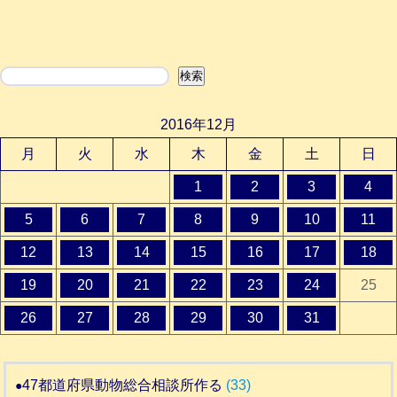
検索
検索
2016年12月
月
火
水
木
金
土
日
1
2
3
4
5
6
7
8
9
10
11
12
13
14
15
16
17
18
19
20
21
22
23
24
25
26
27
28
29
30
31
47都道府県動物総合相談所作る
(33)