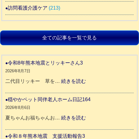
訪問看護介護ケア
(213)
全ての記事を一覧で見る
令和8年熊本地震とリッキーさん3
2026年8月7日
:
二代目リッキー 草を…
続きを読む
令
和
穏やかペット同伴老人ホーム日記164
8
2026年8月6日
年
:
夏ちゃんお福ちゃんお…
続きを読む
熊
穏
本
や
令和８年熊本地震 支援活動報告3