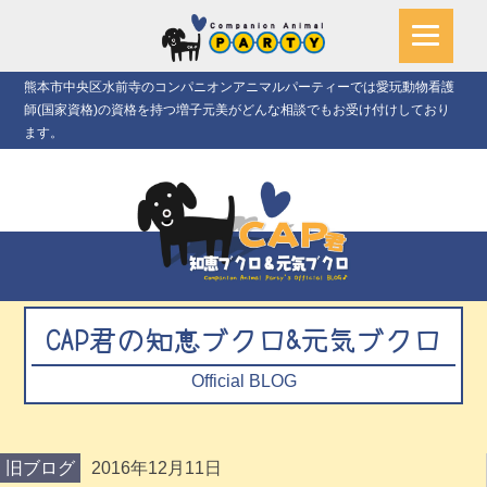
熊本市中央区水前寺のコンパニオンアニマルパーティーでは愛玩動物看護
師(国家資格)の資格を持つ増子元美がどんな相談でもお受け付けしており
ます。
CAP君の知恵ブクロ&元気ブクロ
Official BLOG
旧ブログ
2016年12月11日