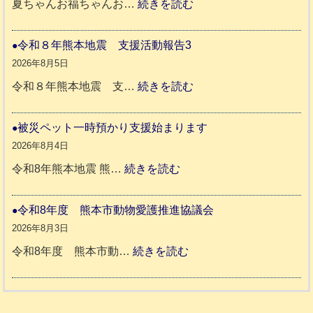
:
夏ちゃんお福ちゃんお…
続きを読む
熊
穏
本
や
令和８年熊本地震 支援活動報告3
地
か
2026年8月5日
震
ペ
:
令和８年熊本地震 支…
続きを読む
と
ッ
令
リ
ト
和
被災ペット一時預かり支援始まります
ッ
同
８
2026年8月4日
キ
伴
年
:
令和8年熊本地震 熊…
続きを読む
ー
老
熊
被
さ
人
本
災
令和8年度 熊本市動物愛護推進協議会
ん
ホ
地
ペ
2026年8月3日
3
ー
震
ッ
:
令和8年度 熊本市動…
続きを読む
ム
ト
令
日
支
一
和
記
援
時
8