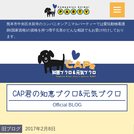
熊本市中央区水前寺のコンパニオンアニマルパーティーでは愛玩動物看護
師(国家資格)の資格を持つ増子元美がどんな相談でもお受け付けしており
ます。
CAP君の知恵ブクロ&元気ブクロ
Official BLOG
旧ブログ
2017年2月8日