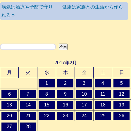
病気は治療や予防で守り 健康は家族との生活から作ら
れる »
検索
検索
2017年2月
月
火
水
木
金
土
日
1
2
3
4
5
6
7
8
9
10
11
12
13
14
15
16
17
18
19
20
21
22
23
24
25
26
27
28