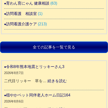
育わん育にゃん 健康相談
(63)
訪問看護 相談室
(1)
訪問看護介護ケア
(213)
全ての記事を一覧で見る
令和8年熊本地震とリッキーさん3
2026年8月7日
:
二代目リッキー 草を…
続きを読む
令
和
穏やかペット同伴老人ホーム日記164
8
2026年8月6日
年