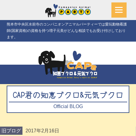
熊本市中央区水前寺のコンパニオンアニマルパーティーでは愛玩動物看護
師(国家資格)の資格を持つ増子元美がどんな相談でもお受け付けしており
ます。
CAP君の知恵ブクロ&元気ブクロ
Official BLOG
旧ブログ
2017年2月16日