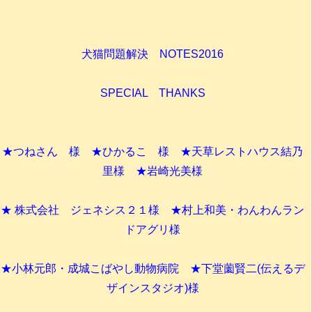
犬猫問題解決 NOTES2016
SPECIAL THANKS
★つねさん 様 ★ひかるこ 様 ★天草レストハウス結乃
里様 ★岩崎光美様
★ 株式会社 ジェネシス２１様 ★村上和美・わんわんラン
ドアグリ様
★小林元郎・成城こばやし動物病院 ★下堂薗賢二(伝えるデ
ザインスタジオ)様