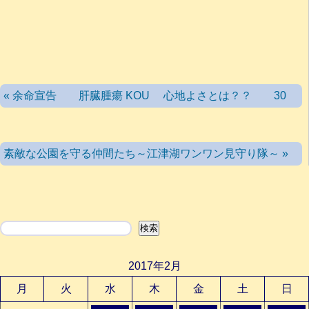
« 余命宣告 肝臓腫瘍 KOU 心地よさとは？？ 30
素敵な公園を守る仲間たち～江津湖ワンワン見守り隊～ »
検索
検索
2017年2月
月
火
水
木
金
土
日