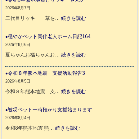
2026年8月7日
:
二代目リッキー 草を…
続きを読む
令
和
穏やかペット同伴老人ホーム日記164
8
2026年8月6日
年
:
夏ちゃんお福ちゃんお…
続きを読む
熊
穏
本
や
令和８年熊本地震 支援活動報告3
地
か
2026年8月5日
震
ペ
:
令和８年熊本地震 支…
続きを読む
と
ッ
令
リ
ト
和
被災ペット一時預かり支援始まります
ッ
同
８
2026年8月4日
キ
伴
年
:
令和8年熊本地震 熊…
続きを読む
ー
老
熊
被