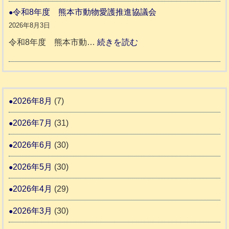
さ
人
本
災
令和8年度 熊本市動物愛護推進協議会
ん
ホ
地
ペ
2026年8月3日
3
ー
震
ッ
:
令和8年度 熊本市動…
続きを読む
ム
ト
令
日
支
一
和
記
援
時
8
1
活
預
年
2026年8月
(7)
6
動
か
度
4
報
2026年7月
(31)
り
告
支
熊
2026年6月
(30)
3
援
本
2026年5月
(30)
始
市
ま
動
2026年4月
(29)
り
物
ま
2026年3月
(30)
愛
す
護