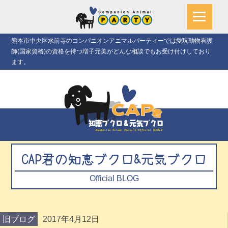
熊本市中央区水前寺のコンパニオンアニマルパーティーでは愛玩動物看護
師(国家資格)の資格を持つ増子元美がどんな相談でもお受け付けしており
ます。
CAP君の知恵ブクロ&元気ブクロ
Official BLOG
旧ブログ
2017年4月12日