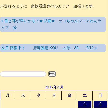
が送れるように 動物看護師のわんケア 頑張ります。
« 目と耳が痒いかも？★12歳★ デコちゃんシニアわんラ
イフ ⑩
左目 回復中！ 肝臓腫瘍 KOU の巻 36 5/12 »
検索
検索
2017年4月
月
火
水
木
金
土
日
1
2