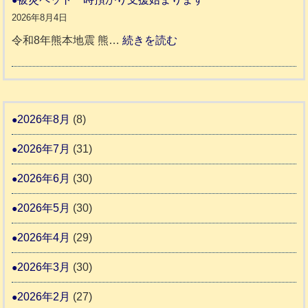
氷
市
同
８
2026年8月4日
川
宇
伴
年
:
令和8年熊本地震 熊…
続きを読む
町
土
老
熊
被
5
市
人
本
災
リ
ホ
地
ペ
ッ
ー
震
ッ
2026年8月
(8)
キ
ム
ト
ー
日
2026年7月
(31)
支
一
さ
記
援
時
2026年6月
(30)
ん
1
活
預
4
6
2026年5月
(30)
動
か
4
報
り
2026年4月
(29)
告
支
3
2026年3月
(30)
援
始
2026年2月
(27)