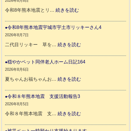
2026年8月8日
:
令和8年熊本地震とリ…
続きを読む
令
和
令和8年熊本地震宇城市宇土市リッキーさん4
8
2026年8月7日
年
:
二代目リッキー 草を…
続きを読む
熊
令
本
和
穏やかペット同伴老人ホーム日記164
地
8
2026年8月6日
震
年
:
夏ちゃんお福ちゃんお…
続きを読む
支
熊
穏
援
本
や
令和８年熊本地震 支援活動報告3
八
地
か
2026年8月5日
代
震
ペ
:
令和８年熊本地震 支…
続きを読む
市
宇
ッ
令
城
ト
和
被災ペット一時預かり支援始まります