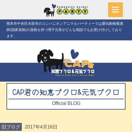
熊本市中央区水前寺のコンパニオンアニマルパーティーでは愛玩動物看護
師(国家資格)の資格を持つ増子元美がどんな相談でもお受け付けしており
ます。
CAP君の知恵ブクロ&元気ブクロ
Official BLOG
旧ブログ
2017年4月16日