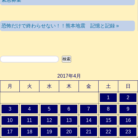
恐怖だけで終わらせない！！熊本地震 記憶と記録 »
検索
検索
2017年4月
月
火
水
木
金
土
日
1
2
3
4
5
6
7
8
9
10
11
12
13
14
15
16
17
18
19
20
21
22
23