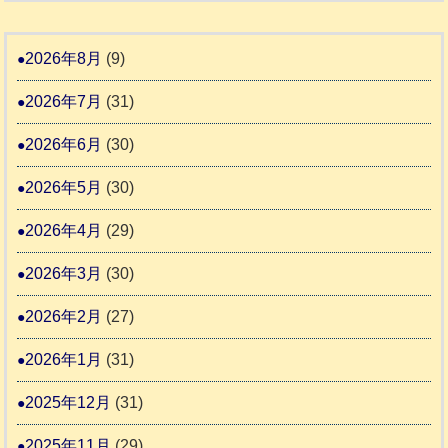
氷
市
同
８
川
宇
伴
年
2026年8月
(9)
町
土
老
熊
5
市
2026年7月
(31)
人
本
リ
ホ
地
2026年6月
(30)
ッ
ー
震
キ
2026年5月
(30)
ム
ー
日
支
2026年4月
(29)
さ
記
援
ん
1
2026年3月
(30)
活
4
6
動
2026年2月
(27)
4
報
2026年1月
(31)
告
3
2025年12月
(31)
2025年11月
(29)