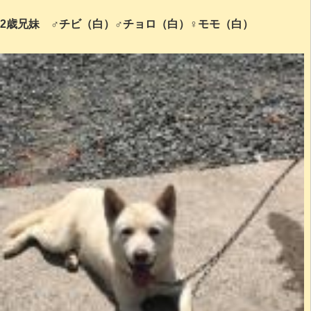
2歳兄妹 ♂チビ（白）♂チョロ（白）♀モモ（白）