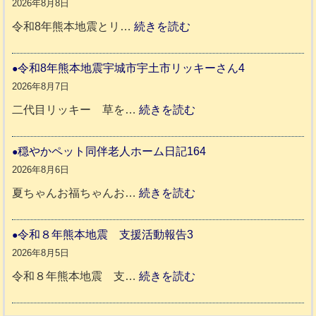
ち
2026年8月8日
ゃ
:
令和8年熊本地震とリ…
続きを読む
ん
令
ネ
和
令和8年熊本地震宇城市宇土市リッキーさん4
ロ
8
2026年8月7日
ち
年
:
二代目リッキー 草を…
続きを読む
ゃ
熊
令
ん
本
和
穏やかペット同伴老人ホーム日記164
日
地
8
2026年8月6日
記
震
年
:
夏ちゃんお福ちゃんお…
続きを読む
支
熊
穏
2
援
本
や
令和８年熊本地震 支援活動報告3
9
八
地
か
2026年8月5日
代
震
ペ
:
令和８年熊本地震 支…
続きを読む
市
宇
ッ
令
城
ト
和