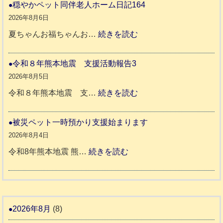
和
穏やかペット同伴老人ホーム日記164
地
8
2026年8月6日
震
年
:
夏ちゃんお福ちゃんお…
続きを読む
支
熊
穏
援
本
や
令和８年熊本地震 支援活動報告3
八
地
か
2026年8月5日
代
震
ペ
:
令和８年熊本地震 支…
続きを読む
市
宇
ッ
令
城
ト
和
被災ペット一時預かり支援始まります
氷
市
同
８
2026年8月4日
川
宇
伴
年
:
令和8年熊本地震 熊…
続きを読む
町
土
老
熊
被
5
市
人
本
災
リ
ホ
地
ペ
ッ
ー
震
ッ
2026年8月
(8)
キ
ム
ト