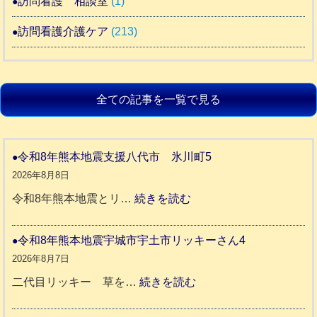
訪問看護 相談室
(1)
訪問看護介護ケア
(213)
全ての記事を一覧で見る
令和8年熊本地震支援八代市 氷川町5
2026年8月8日
:
令和8年熊本地震とリ…
続きを読む
令
和
令和8年熊本地震宇城市宇土市リッキーさん4
8
2026年8月7日
年
:
二代目リッキー 草を…
続きを読む
熊
令
本