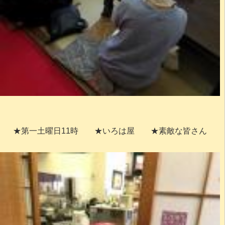
★第一土曜日11時 ★いろは屋 ★素敵な皆さん