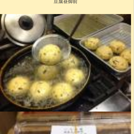
豆腐昼御前