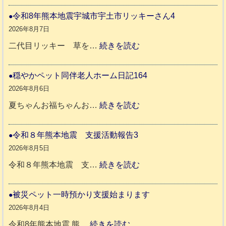
和
令和8年熊本地震宇城市宇土市リッキーさん4
8
2026年8月7日
年
:
二代目リッキー 草を…
続きを読む
熊
令
本
和
穏やかペット同伴老人ホーム日記164
地
8
2026年8月6日
震
年
:
夏ちゃんお福ちゃんお…
続きを読む
支
熊
穏
援
本
や
令和８年熊本地震 支援活動報告3
八
地
か
2026年8月5日
代
震
ペ
:
令和８年熊本地震 支…
続きを読む
市
宇
ッ
令
城
ト
和
被災ペット一時預かり支援始まります
氷
市
同
８
2026年8月4日
川
宇
伴
年
:
令和8年熊本地震 熊…
続きを読む
町