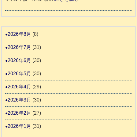
土
老
熊
被
5
市
人
本
災
リ
ホ
地
ペ
ッ
ー
震
ッ
2026年8月
(8)
キ
ム
ト
ー
日
2026年7月
(31)
支
一
さ
記
援
時
2026年6月
(30)
ん
1
活
預
4
6
2026年5月
(30)
動
か
4
報
り
2026年4月
(29)
告
支
3
2026年3月
(30)
援
始
2026年2月
(27)
ま
2026年1月
(31)
り
ま