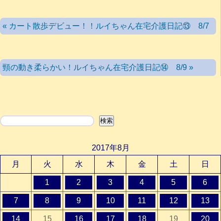
« カート散歩デビュー！！ルイちゃん在宅介護日記⑬ 8/7
頸の動き柔らかい！ルイちゃん在宅介護日記⑭ 8/9 »
検索
検索
2017年8月
月
火
水
木
金
土
日
1
2
3
4
5
6
7
8
9
10
11
12
13
14
15
16
17
18
19
20