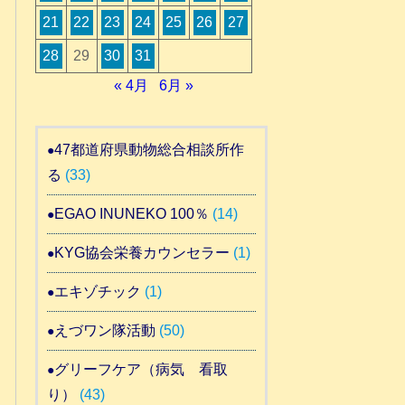
21
22
23
24
25
26
27
28
29
30
31
« 4月
6月 »
47都道府県動物総合相談所作
る
(33)
EGAO INUNEKO 100％
(14)
KYG協会栄養カウンセラー
(1)
エキゾチック
(1)
えづワン隊活動
(50)
グリーフケア（病気 看取
り）
(43)