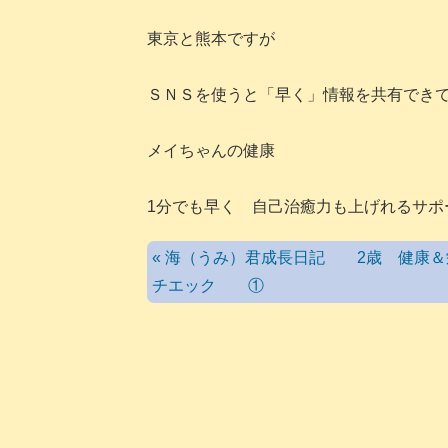
東京と熊本ですが
ＳＮＳを使うと「早く」情報を共有でき
メイちゃんの健康
1分でも早く 自己治癒力も上げれるサポ
« 海（うみ）君成長日記 2歳 健康＆
チエック ①