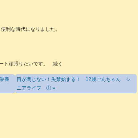
て便利な時代になりました。
ート頑張りたいです。 続く
栄養
目が閉じない！失禁始まる！ 12歳ごんちゃん シ
ニアライフ ① »