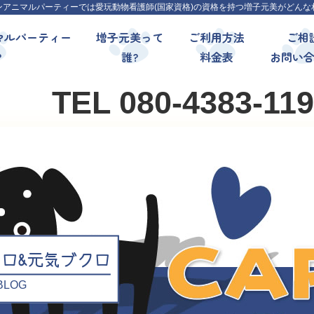
ンアニマルパーティーでは愛玩動物看護師(国家資格)の資格を持つ増子元美がどんな
マルパーティー
増子元美って
ご利用方法
ご相
?
誰?
料金表
お問い
TEL 080-4383-11
クロ&元気ブクロ
l BLOG