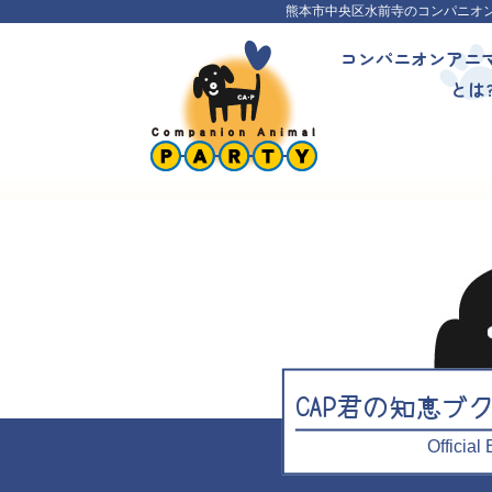
熊本市中央区水前寺のコンパニオ
コンパニオンアニ
とは
CAP君の知恵ブ
Officia