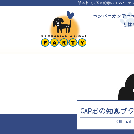
熊本市中央区水前寺のコンパニオ
コンパニオンアニ
とは
CAP君の知恵ブ
Officia