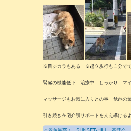
※目ジカラもある ※起立歩行も自分で
腎臓の機能低下 治療中 しっかり マ
マッサージもお気に入りとの事 琵琶の
引き続き在宅介護サポートを支え導ける
« 景色最高！！SUNSET‐HILL 茶話会