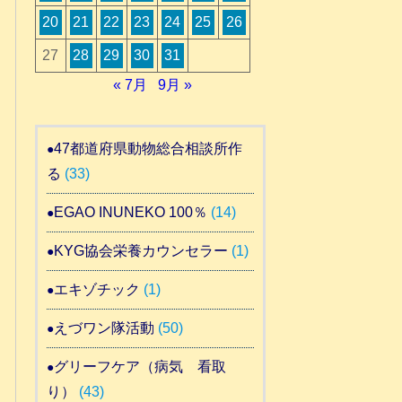
20
21
22
23
24
25
26
27
28
29
30
31
« 7月
9月 »
47都道府県動物総合相談所作
る
(33)
EGAO INUNEKO 100％
(14)
KYG協会栄養カウンセラー
(1)
エキゾチック
(1)
えづワン隊活動
(50)
グリーフケア（病気 看取
り）
(43)