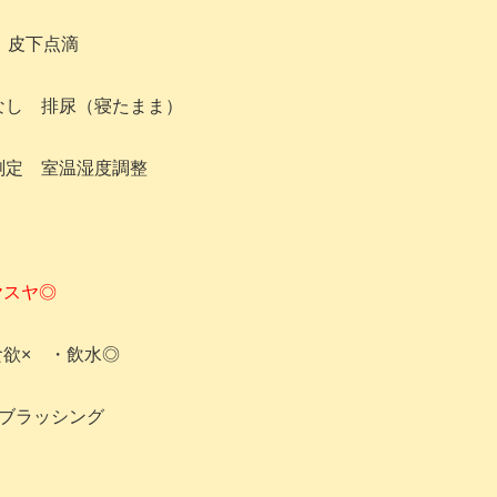
皮下点滴
なし 排尿（寝たまま）
測定 室温湿度調整
ヤスヤ◎
欲× ・飲水◎
★ブラッシング