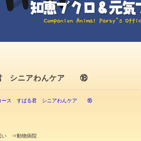
る君 シニアわんケア ⑱
コース すばる君 シニアわんケア ⑯
子悪い ⇒動物病院