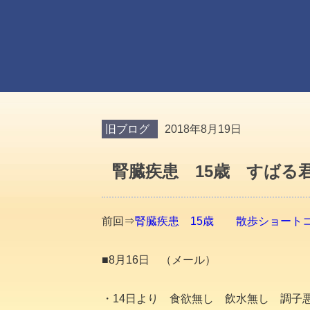
旧ブログ
2018年8月19日
腎臓疾患 15歳 すば
前回⇒
腎臓疾患 15歳 散歩ショート
■8月16日 （メール）
・14日より 食欲無し 飲水無し 調