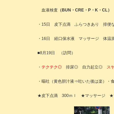
血液検査
（BUN・CRE・P・K・CL）
・15日 皮下点滴 ふらつきあり 排便
・16日 経口保水液 マッサージ 体温
■8月19日 （訪問）
・
テクテク◎
排尿◎ 自力起立◎
ス
・嘔吐（黄色胆汁液⇒吐いた後は楽）・食
★皮下点滴 300ｍｌ ★マッサージ 