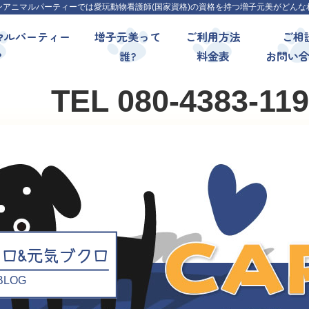
ンアニマルパーティーでは愛玩動物看護師(国家資格)の資格を持つ増子元美がどんな
マルパーティー
増子元美って
ご利用方法
ご相
?
誰?
料金表
お問い
TEL 080-4383-11
クロ&元気ブクロ
l BLOG