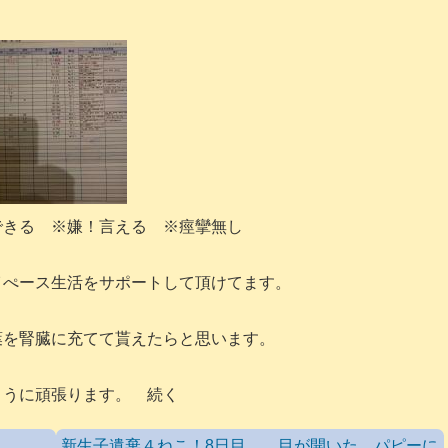
できる ※嫌！言える ※痙攣無し
イぺース生活をサポートして頂けてます。
葉を腎臓に充てて貰えたらと思います。
ように頑張ります。 続く
新生子遺棄４ねこ！8日目 目が開いた パピーに