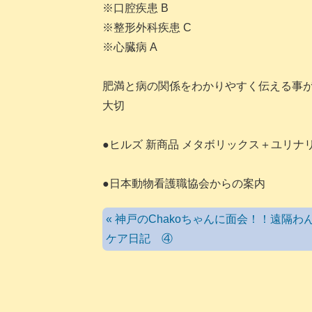
※口腔疾患 B
※整形外科疾患 C
※心臓病 A
肥満と病の関係をわかりやすく伝える事
大切
●ヒルズ 新商品 メタボリックス＋ユリナ
●日本動物看護職協会からの案内
« 神戸のChakoちゃんに面会！！遠隔わ
ケア日記 ④