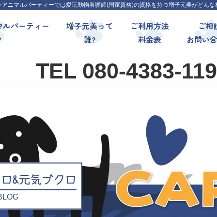
ンアニマルパーティーでは愛玩動物看護師(国家資格)の資格を持つ増子元美がどんな
マルパーティー
増子元美って
ご利用方法
ご相
?
誰?
料金表
お問い
TEL 080-4383-11
クロ&元気ブクロ
l BLOG