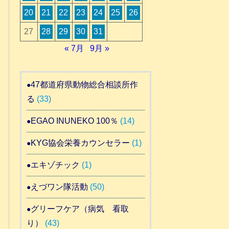
20
21
22
23
24
25
26
27
28
29
30
31
« 7月
9月 »
47都道府県動物総合相談所作
る
(33)
EGAO INUNEKO 100％
(14)
KYG協会栄養カウンセラー
(1)
エキゾチック
(1)
えづワン隊活動
(50)
グリーフケア（病気 看取
り）
(43)