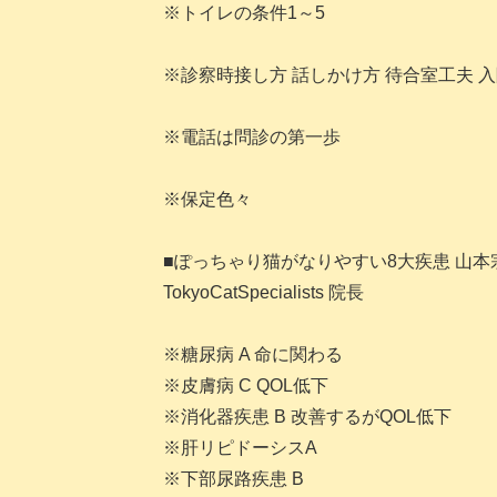
※トイレの条件1～5
※診察時接し方 話しかけ方 待合室工夫 
※電話は問診の第一歩
※保定色々
■ぽっちゃり猫がなりやすい8大疾患 山本
TokyoCatSpecialists 院長
※糖尿病 A 命に関わる
※皮膚病 C QOL低下
※消化器疾患 B 改善するがQOL低下
※肝リピドーシスA
※下部尿路疾患 B