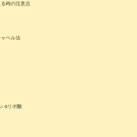
える時の注意点
シャベル法
ン αリポ酸