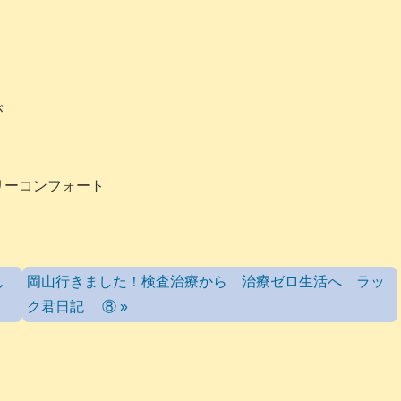
が
リーコンフォート
ん
岡山行きました！検査治療から 治療ゼロ生活へ ラッ
ク君日記 ⑧ »