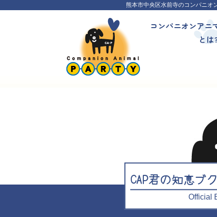
熊本市中央区水前寺のコンパニオ
コンパニオンアニ
とは
CAP君の知恵ブ
Officia