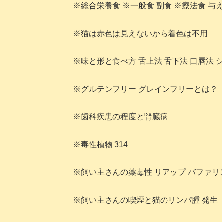
※総合栄養食 ※一般食 副食 ※療法食 与
※猫は赤色は見えないから着色は不用
※味と形と食べ方 舌上法 舌下法 口唇法 
※グルテンフリー グレインフリーとは？
※歯科疾患の程度と腎臓病
※毒性植物 314
※飼い主さんの薬毒性 リアップ バファリ
※飼い主さんの喫煙と猫のリンパ腫 発生