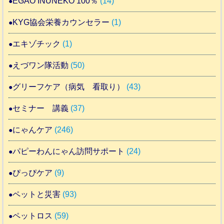
EGAO INUNEKO 100％
(14)
KYG協会栄養カウンセラー
(1)
エキゾチック
(1)
えづワン隊活動
(50)
グリーフケア（病気 看取り）
(43)
セミナー 講義
(37)
にゃんケア
(246)
パピーわんにゃん訪問サポート
(24)
ぴっぴケア
(9)
ペットと災害
(93)
ペットロス
(59)