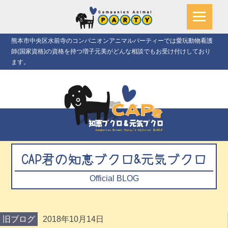
熊本市中央区水前寺のコンパニオンアニマルパーティーでは愛玩動物看護
師(国家資格)の資格を持つ増子元美がどんな相談でもお受け付けしており
ます。
CAP君の知恵ブクロ&元気ブクロ
Official BLOG
旧ブログ
2018年10月14日