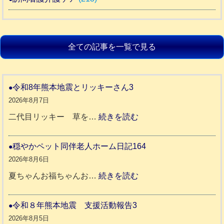
全ての記事を一覧で見る
令和8年熊本地震とリッキーさん3
2026年8月7日
:
二代目リッキー 草を…
続きを読む
令
和
穏やかペット同伴老人ホーム日記164
8
2026年8月6日
年
:
夏ちゃんお福ちゃんお…
続きを読む
熊
穏
本
や
令和８年熊本地震 支援活動報告3
地
か
2026年8月5日