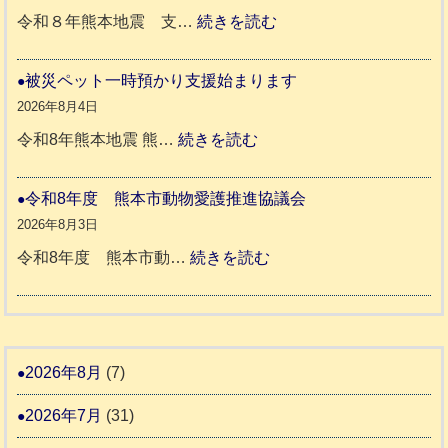
震
ペ
:
令和８年熊本地震 支…
続きを読む
と
ッ
令
リ
ト
和
被災ペット一時預かり支援始まります
ッ
同
８
2026年8月4日
キ
伴
年
:
令和8年熊本地震 熊…
続きを読む
ー
老
熊
被
さ
人
本
災
令和8年度 熊本市動物愛護推進協議会
ん
ホ
地
ペ
2026年8月3日
3
ー
震
ッ
:
令和8年度 熊本市動…
続きを読む
ム
ト
令
日
支
一
和
記
援
時
8
1
活
預
年
2026年8月
(7)
6
動
か
度
4
報
2026年7月
(31)
り
告
支