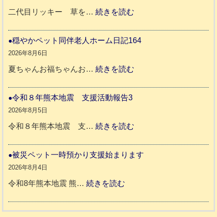
年
:
二代目リッキー 草を…
続きを読む
熊
令
本
和
穏やかペット同伴老人ホーム日記164
地
8
2026年8月6日
震
年
:
夏ちゃんお福ちゃんお…
続きを読む
支
熊
穏
援
本
や
令和８年熊本地震 支援活動報告3
八
地
か
2026年8月5日
代
震
ペ
:
令和８年熊本地震 支…
続きを読む
市
宇
ッ
令
城
ト
和
被災ペット一時預かり支援始まります
氷
市
同
８
2026年8月4日
川
宇
伴
年
:
令和8年熊本地震 熊…
続きを読む
町
土
老
熊
被
5
市
人
本
災
リ