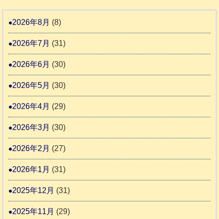
ホ
地
ペ
ッ
ー
震
ッ
2026年8月
(8)
キ
ム
ト
ー
日
2026年7月
(31)
支
一
さ
記
援
時
2026年6月
(30)
ん
1
活
預
4
6
2026年5月
(30)
動
か
4
報
り
2026年4月
(29)
告
支
3
2026年3月
(30)
援
始
2026年2月
(27)
ま
2026年1月
(31)
り
ま
2025年12月
(31)
す
2025年11月
(29)