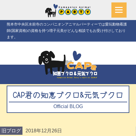
熊本市中央区水前寺のコンパニオンアニマルパーティーでは愛玩動物看護
師(国家資格)の資格を持つ増子元美がどんな相談でもお受け付けしており
ます。
CAP君の知恵ブクロ&元気ブクロ
Official BLOG
旧ブログ
2018年12月26日