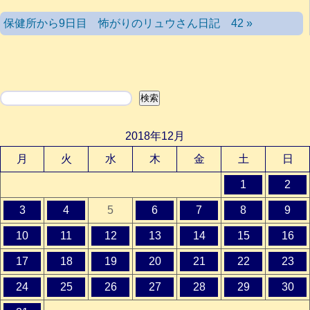
保健所から9日目 怖がりのリュウさん日記 42 »
検索
検索
2018年12月
月
火
水
木
金
土
日
1
2
3
4
5
6
7
8
9
10
11
12
13
14
15
16
17
18
19
20
21
22
23
24
25
26
27
28
29
30