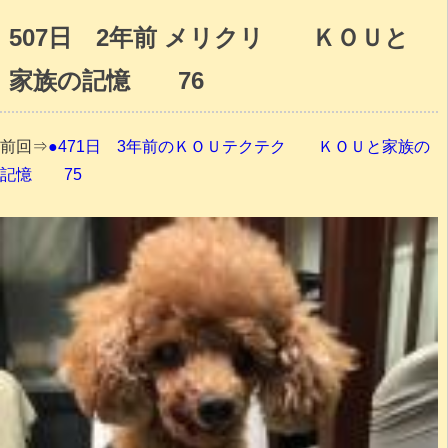
507日 2年前 メリクリ ＫＯＵと
家族の記憶 76
前回⇒
●471日 3年前のＫＯＵテクテク ＫＯＵと家族の
記憶 75