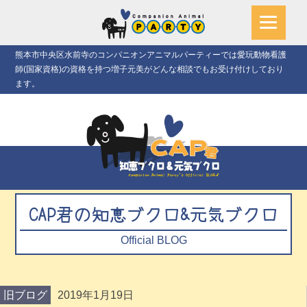
熊本市中央区水前寺のコンパニオンアニマルパーティーでは愛玩動物看護
師(国家資格)の資格を持つ増子元美がどんな相談でもお受け付けしており
ます。
CAP君の知恵ブクロ&元気ブクロ
Official BLOG
旧ブログ
2019年1月19日