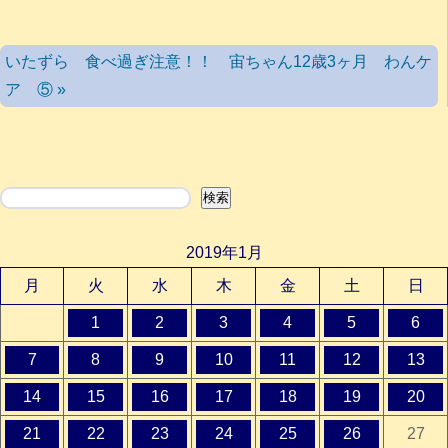
いたずら 食べ過ぎ注意！！ 宙ちゃん12歳3ヶ月 わんケ
ア ⑤ »
検索
検索
2019年1月
月
火
水
木
金
土
日
1
2
3
4
5
6
7
8
9
10
11
12
13
14
15
16
17
18
19
20
21
22
23
24
25
26
27