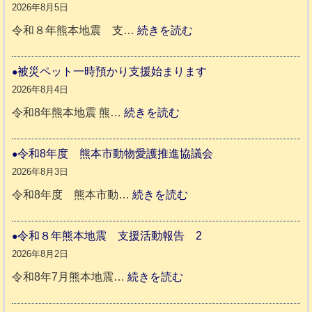
か
2026年8月5日
ペ
:
令和８年熊本地震 支…
続きを読む
ッ
令
ト
和
被災ペット一時預かり支援始まります
同
８
2026年8月4日
伴
年
:
令和8年熊本地震 熊…
続きを読む
老
熊
被
人
本
災
令和8年度 熊本市動物愛護推進協議会
ホ
地
ペ
2026年8月3日
ー
震
ッ
:
令和8年度 熊本市動…
続きを読む
ム
ト
令
日
支
一
和
令和８年熊本地震 支援活動報告 2
記
援
時
8
2026年8月2日
1
活
預
年
:
令和8年7月熊本地震…
続きを読む
6
動
か
度
令
4
報
り