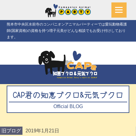
熊本市中央区水前寺のコンパニオンアニマルパーティーでは愛玩動物看護
師(国家資格)の資格を持つ増子元美がどんな相談でもお受け付けしており
ます。
CAP君の知恵ブクロ&元気ブクロ
Official BLOG
旧ブログ
2019年1月21日