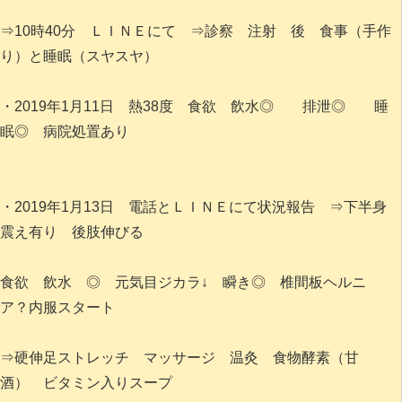
⇒10時40分 ＬＩＮＥにて ⇒診察 注射 後 食事（手作
り）と睡眠（スヤスヤ）
・2019年1月11日 熱38度 食欲 飲水◎ 排泄◎ 睡
眠◎ 病院処置あり
・2019年1月13日 電話とＬＩＮＥにて状況報告 ⇒下半身
震え有り 後肢伸びる
食欲 飲水 ◎ 元気目ジカラ↓ 瞬き◎ 椎間板ヘルニ
ア？内服スタート
⇒硬伸足ストレッチ マッサージ 温灸 食物酵素（甘
酒） ビタミン入りスープ