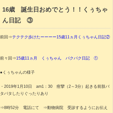
16歳 誕生日おめでとう！！くぅちゃ
ん日記 ③
前回⇒
テクテク歩けたーーーー15歳11ヵ月くぅちゃん日記②
前々回⇒
15歳11ヵ月 くぅちゃん パクパク日記 ①
●くぅちゃんの様子
・2019年1月10日 am1：30 痙攣（2～3分）起きる前肢バ
タバタしたりぐったりあり
⇒8時52分 電話にて ⇒動物病院 受診するようにお伝え