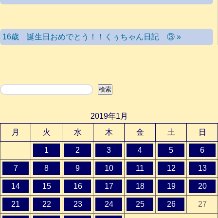
16歳 誕生日おめでとう！！くぅちゃん日記 ③ »
検索
検索
2019年1月
月
火
水
木
金
土
日
1
2
3
4
5
6
7
8
9
10
11
12
13
14
15
16
17
18
19
20
21
22
23
24
25
26
27