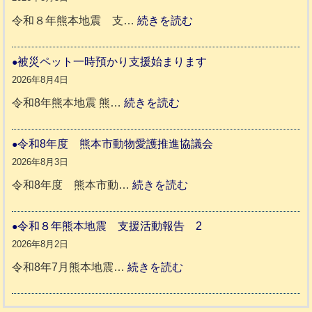
ペ
:
令和８年熊本地震 支…
続きを読む
ッ
令
ト
和
被災ペット一時預かり支援始まります
同
８
2026年8月4日
伴
年
:
令和8年熊本地震 熊…
続きを読む
老
熊
被
人
本
災
令和8年度 熊本市動物愛護推進協議会
ホ
地
ペ
2026年8月3日
ー
震
ッ
:
令和8年度 熊本市動…
続きを読む
ム
ト
令
日
支
一
和
令和８年熊本地震 支援活動報告 2
記
援
時
8
2026年8月2日
1
活
預
年
:
令和8年7月熊本地震…
続きを読む
6
動
か
度
令
4
報
り
和