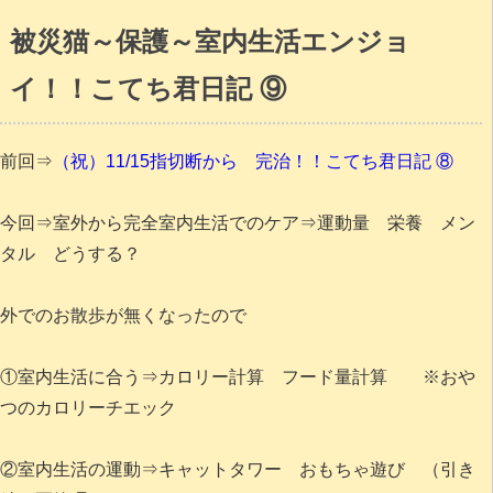
被災猫～保護～室内生活エンジョ
イ！！こてち君日記 ⑨
前回⇒
（祝）11/15指切断から 完治！！こてち君日記 ⑧
今回⇒室外から完全室内生活でのケア⇒運動量 栄養 メン
タル どうする？
外でのお散歩が無くなったので
①室内生活に合う⇒カロリー計算 フード量計算 ※おや
つのカロリーチエック
②室内生活の運動⇒キャットタワー おもちゃ遊び （引き