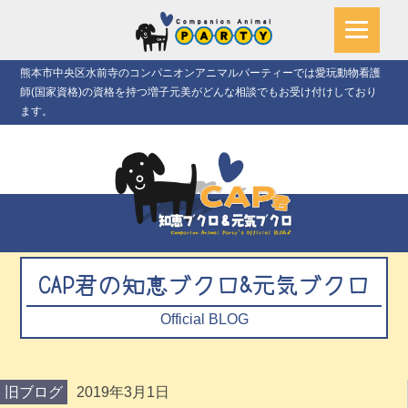
熊本市中央区水前寺のコンパニオンアニマルパーティーでは愛玩動物看護
師(国家資格)の資格を持つ増子元美がどんな相談でもお受け付けしており
ます。
CAP君の知恵ブクロ&元気ブクロ
Official BLOG
旧ブログ
2019年3月1日