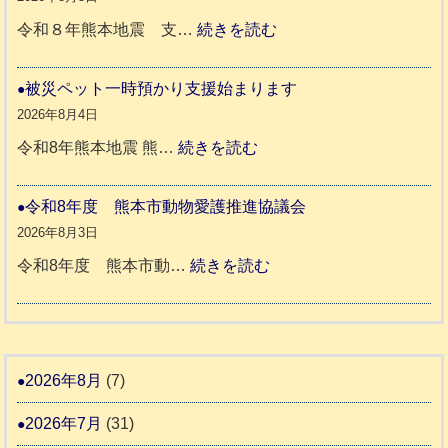
震
ペ
:
令和８年熊本地震 支…
続きを読む
と
ッ
令
リ
ト
和
被災ペット一時預かり支援始まります
ッ
同
８
2026年8月4日
キ
伴
年
:
令和8年熊本地震 熊…
続きを読む
ー
老
熊
被
さ
人
本
災
令和8年度 熊本市動物愛護推進協議会
ん
ホ
地
ペ
2026年8月3日
3
ー
震
ッ
:
令和8年度 熊本市動…
続きを読む
ム
ト
令
日
支
一
和
記
援
時
8
1
活
預
年
2026年8月
(7)
6
動
か
度
4
報
2026年7月
(31)
り