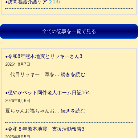
訪問看護介護ケア
(213)
全ての記事を一覧で見る
令和8年熊本地震とリッキーさん3
2026年8月7日
:
二代目リッキー 草を…
続きを読む
令
和
穏やかペット同伴老人ホーム日記164
8
2026年8月6日
年
:
夏ちゃんお福ちゃんお…
続きを読む
熊
穏
本
や
令和８年熊本地震 支援活動報告3
地
か
2026年8月5日