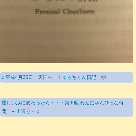
« 平成4月30日 天国へ！！くぅちゃん日記 ④
優しい涙に変わったら・・・第99回わんにゃんぴっな時
間 ～上通り～ »