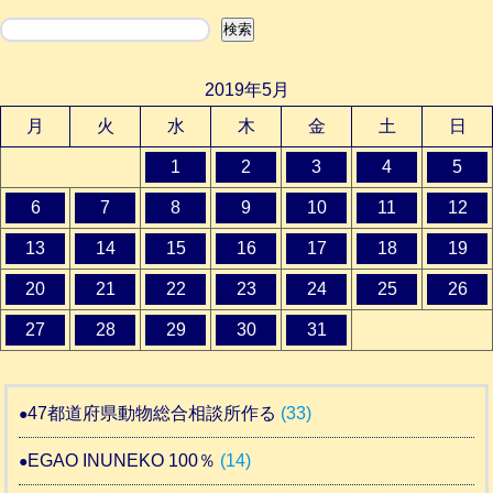
検索
検索
2019年5月
月
火
水
木
金
土
日
1
2
3
4
5
6
7
8
9
10
11
12
13
14
15
16
17
18
19
20
21
22
23
24
25
26
27
28
29
30
31
47都道府県動物総合相談所作る
(33)
EGAO INUNEKO 100％
(14)