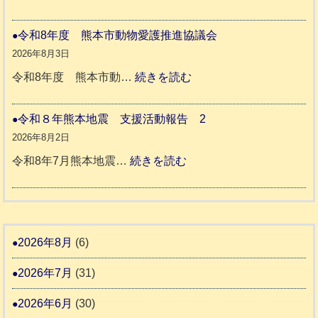
老
熊
被
人
本
災
令和8年度 熊本市動物愛護推進協議会
ホ
地
ペ
2026年8月3日
ー
震
ッ
:
令和8年度 熊本市動…
続きを読む
ム
ト
令
日
支
一
和
令和８年熊本地震 支援活動報告 2
記
援
時
8
2026年8月2日
1
活
預
年
:
令和8年7月熊本地震…
続きを読む
6
動
か
度
令
4
報
り
和
告
支
熊
８
3
援
本
年
2026年8月
(6)
始
市
熊
ま
2026年7月
(31)
動
本
り
物
地
2026年6月
(30)
ま
愛