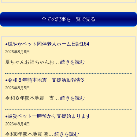
全ての記事を一覧で見る
穏やかペット同伴老人ホーム日記164
2026年8月6日
:
夏ちゃんお福ちゃんお…
続きを読む
穏
や
令和８年熊本地震 支援活動報告3
か
2026年8月5日
ペ
:
令和８年熊本地震 支…
続きを読む
ッ
令
ト
和
被災ペット一時預かり支援始まります
同
８
2026年8月4日
伴
年
:
令和8年熊本地震 熊…
続きを読む