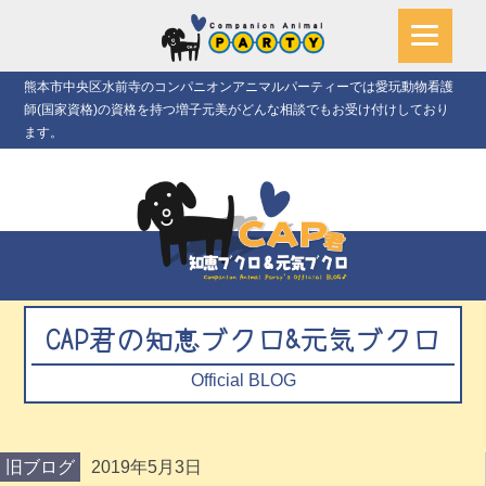
熊本市中央区水前寺のコンパニオンアニマルパーティーでは愛玩動物看護
師(国家資格)の資格を持つ増子元美がどんな相談でもお受け付けしており
ます。
CAP君の知恵ブクロ&元気ブクロ
Official BLOG
旧ブログ
2019年5月3日