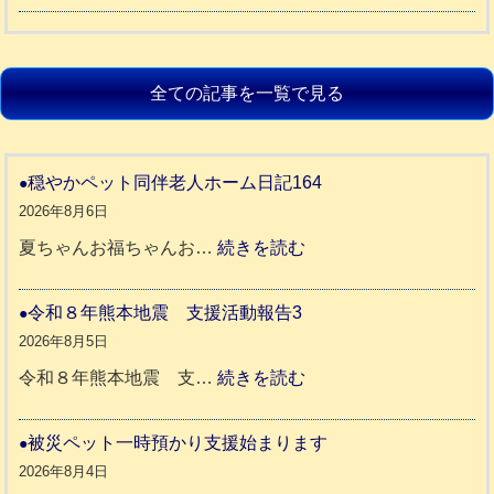
全ての記事を一覧で見る
穏やかペット同伴老人ホーム日記164
2026年8月6日
:
夏ちゃんお福ちゃんお…
続きを読む
穏
や
令和８年熊本地震 支援活動報告3
か
2026年8月5日
ペ
:
令和８年熊本地震 支…
続きを読む
ッ
令
ト
和
被災ペット一時預かり支援始まります
同
８
2026年8月4日
伴