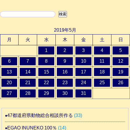
検索
検索
2019年5月
月
火
水
木
金
土
日
1
2
3
4
5
6
7
8
9
10
11
12
13
14
15
16
17
18
19
20
21
22
23
24
25
26
27
28
29
30
31
47都道府県動物総合相談所作る
(33)
EGAO INUNEKO 100％
(14)