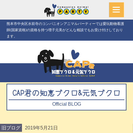
熊本市中央区水前寺のコンパニオンアニマルパーティーでは愛玩動物看護
師(国家資格)の資格を持つ増子元美がどんな相談でもお受け付けしており
ます。
CAP君の知恵ブクロ&元気ブクロ
Official BLOG
旧ブログ
2019年5月21日