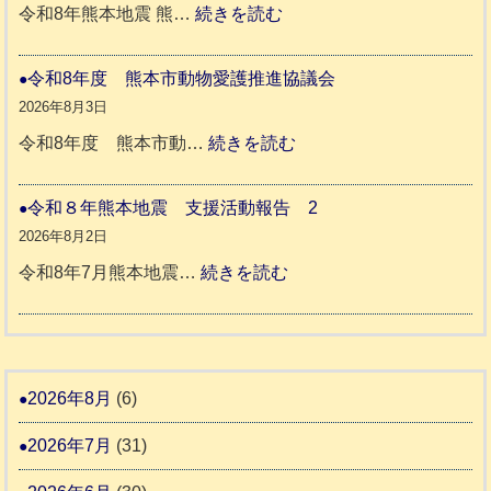
年
:
令和8年熊本地震 熊…
続きを読む
老
熊
被
人
本
災
令和8年度 熊本市動物愛護推進協議会
ホ
地
ペ
2026年8月3日
ー
震
ッ
:
令和8年度 熊本市動…
続きを読む
ム
ト
令
日
支
一
和
令和８年熊本地震 支援活動報告 2
記
援
時
8
2026年8月2日
1
活
預
年
:
令和8年7月熊本地震…
続きを読む
6
動
か
度
令
4
報
り
和
告
支
熊
８
3
援
本
年
2026年8月
(6)
始
市
熊
ま
2026年7月
(31)
動
本
り
物
地