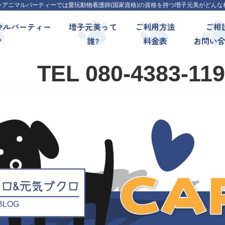
ンアニマルパーティーでは愛玩動物看護師(国家資格)の資格を持つ増子元美がどんな
マルパーティー
増子元美って
ご利用方法
ご相
?
誰?
料金表
お問い
TEL 080-4383-11
クロ&元気ブクロ
l BLOG