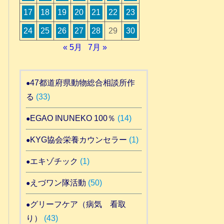
17
18
19
20
21
22
23
24
25
26
27
28
29
30
« 5月
7月 »
47都道府県動物総合相談所作
る
(33)
EGAO INUNEKO 100％
(14)
KYG協会栄養カウンセラー
(1)
エキゾチック
(1)
えづワン隊活動
(50)
グリーフケア（病気 看取
り）
(43)