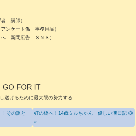
拶者 講師）
 アンケート係 事務用品）
ミへ 新聞広告 ＳＮＳ）
GO FOR IT
し遂げるために最大限の努力する
！！その訳と
虹の橋へ！14歳ミルちゃん 優しい涙日記 ③
»