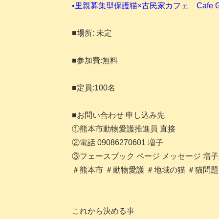
•里親募集型保護猫×古民家カフェ Cafe G
■場所: 未定
■参加費:無料
■定員:100名
■お問い合わせ 申し込み先
①熊本市動物愛護推進員 直接
②電話 09086270601 増子
③フェースブック ページ メッセージ 増
＃熊本市 ＃動物愛護 ＃地域の猫 ＃猫問題
これから決める事