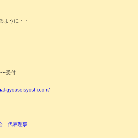
るように・・
5分〜受付
imal-gyouseisyoshi.com/
会 代表理事