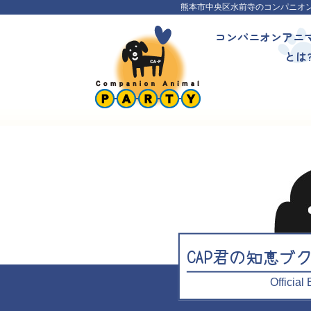
熊本市中央区水前寺のコンパニオ
コンパニオンアニ
とは
CAP君の知恵ブ
Officia