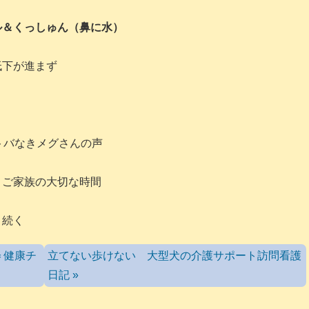
ル＆くっしゅん（鼻に水）
低下が進まず
トバなきメグさんの声
とご家族の大切な時間
 続く
＝健康チ
立てない歩けない 大型犬の介護サポート訪問看護
日記 »