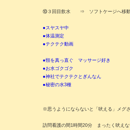
⑩３回目飲水 ⇒ ソフトケージへ移
●スヤスヤ中
●体温測定
●テクテク動画
●頸を真っ直ぐ マッサージ好き
●お水ゴクゴク
●神社でテクテクとぎんなん
●秘密の水3種
※思うようにならないと「吠える」メグ
訪問看護の間1時間20分 まったく吠えな