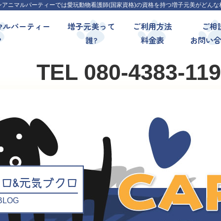
ンアニマルパーティーでは愛玩動物看護師(国家資格)の資格を持つ増子元美がどんな
マルパーティー
増子元美って
ご利用方法
ご相
?
誰?
料金表
お問い
TEL 080-4383-11
クロ&元気ブクロ
l BLOG