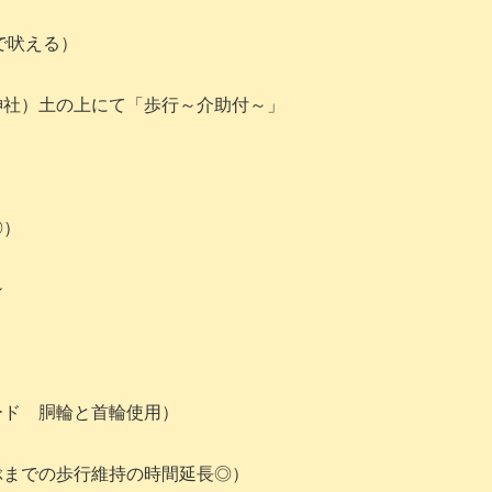
で吠える）
神社）土の上にて「歩行～介助付～」
◎）
シ
ード 胴輪と首輪使用）
ぶまでの歩行維持の時間延長◎）