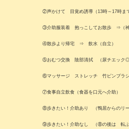
②声かけて 目覚め誘導（13時～17時ま
③介助服装着 抱っこしてお散歩 ⇒（
④散歩より帰宅 ⇒ 飲水（自立）
⑤おむつ交換 陰部清拭 （尿チエック
⑥マッサージ ストレッチ 竹ピンブラ
⑦食事自立飲食（食器を口元へ介助）
⑧歩きたい！介助あり （鴨居からのリ
⑨歩きたい！介助なし （⑧の後は 転