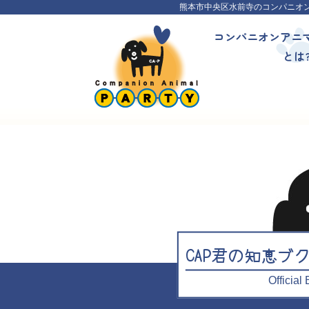
熊本市中央区水前寺のコンパニオ
コンパニオンアニ
とは
CAP君の知恵ブ
Officia