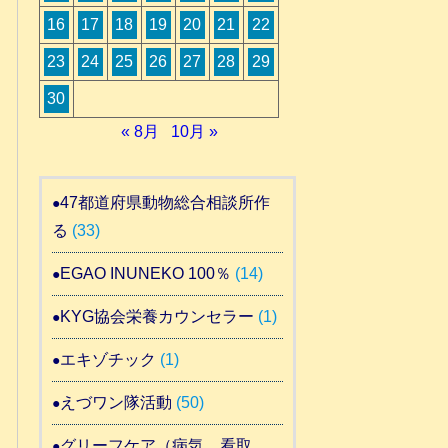
16
17
18
19
20
21
22
23
24
25
26
27
28
29
30
« 8月
10月 »
47都道府県動物総合相談所作
る
(33)
EGAO INUNEKO 100％
(14)
KYG協会栄養カウンセラー
(1)
エキゾチック
(1)
えづワン隊活動
(50)
グリーフケア（病気 看取