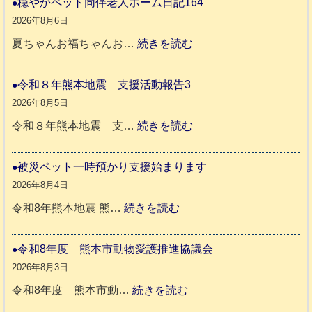
穏やかペット同伴老人ホーム日記164
8
2026年8月6日
年
:
夏ちゃんお福ちゃんお…
続きを読む
熊
穏
本
や
令和８年熊本地震 支援活動報告3
地
か
2026年8月5日
震
ペ
:
令和８年熊本地震 支…
続きを読む
と
ッ
令
リ
ト
和
被災ペット一時預かり支援始まります
ッ
同
８
2026年8月4日
キ
伴
年
:
令和8年熊本地震 熊…
続きを読む
ー
老
熊
被
さ
人
本
災
令和8年度 熊本市動物愛護推進協議会
ん
ホ
地
ペ
2026年8月3日
3
ー
震
ッ
:
令和8年度 熊本市動…
続きを読む
ム
ト
令