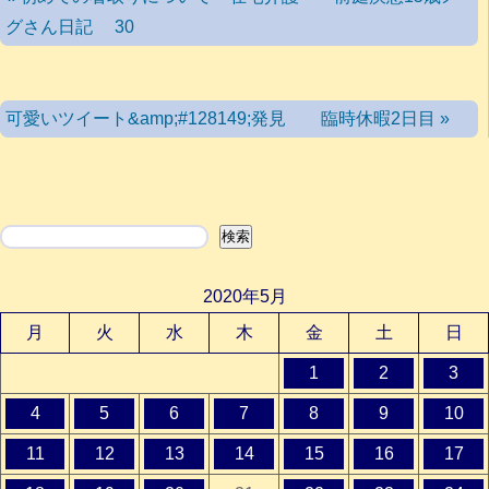
グさん日記 30
可愛いツイート&amp;#128149;発見 臨時休暇2日目 »
検索
検索
2020年5月
月
火
水
木
金
土
日
1
2
3
4
5
6
7
8
9
10
11
12
13
14
15
16
17