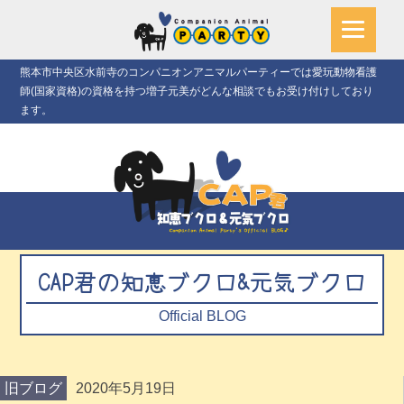
熊本市中央区水前寺のコンパニオンアニマルパーティーでは愛玩動物看護
師(国家資格)の資格を持つ増子元美がどんな相談でもお受け付けしており
ます。
CAP君の知恵ブクロ&元気ブクロ
Official BLOG
旧ブログ
2020年5月19日