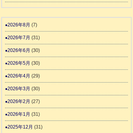
日
支
一
和
記
援
時
8
1
活
預
年
2026年8月
(7)
6
動
か
度
4
報
2026年7月
(31)
り
告
支
熊
2026年6月
(30)
3
援
本
2026年5月
(30)
始
市
ま
動
2026年4月
(29)
り
物
ま
2026年3月
(30)
愛
す
護
2026年2月
(27)
推
2026年1月
(31)
進
協
2025年12月
(31)
議