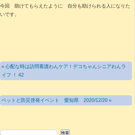
今回 助けてもらえたように 自分も助けられる人になりた
いです。
« 心配な時は訪問看護わんケア！デコちゃんシニアわんラ
イフ ！ 42
ペットと防災啓発イベント 愛知県 2020/12/20 »
検索
検索