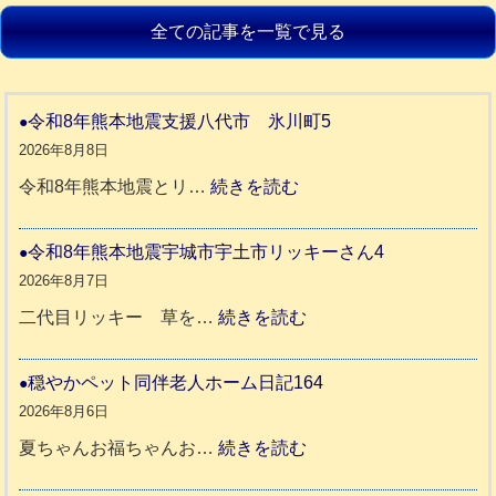
全ての記事を一覧で見る
令和8年熊本地震支援八代市 氷川町5
2026年8月8日
:
令和8年熊本地震とリ…
続きを読む
令
和
令和8年熊本地震宇城市宇土市リッキーさん4
8
2026年8月7日
年
:
二代目リッキー 草を…
続きを読む
熊
令
本
和
穏やかペット同伴老人ホーム日記164
地
8
2026年8月6日
震
年
:
夏ちゃんお福ちゃんお…
続きを読む
支
熊
穏
援