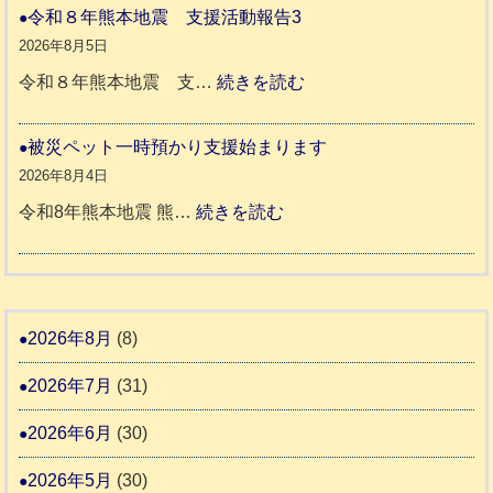
本
や
令和８年熊本地震 支援活動報告3
八
地
か
2026年8月5日
代
震
ペ
:
令和８年熊本地震 支…
続きを読む
市
宇
ッ
令
城
ト
和
被災ペット一時預かり支援始まります
氷
市
同
８
2026年8月4日
川
宇
伴
年
:
令和8年熊本地震 熊…
続きを読む
町
土
老
熊
被
5
市
人
本
災
リ
ホ
地
ペ
ッ
ー
震
ッ
2026年8月
(8)
キ
ム
ト
ー
日
2026年7月
(31)
支
一
さ
記
援
時
2026年6月
(30)
ん
1
活
預
4
6
2026年5月
(30)
動
か