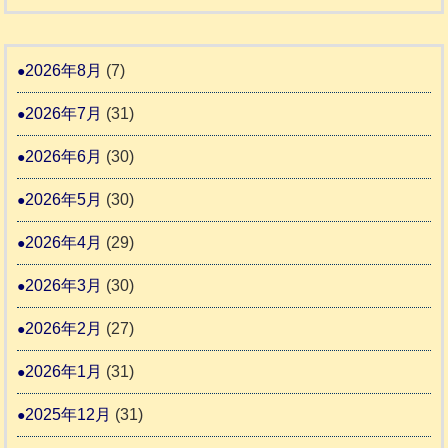
一
和
記
援
時
8
1
活
預
年
2026年8月
(7)
6
動
か
度
4
報
2026年7月
(31)
り
告
支
熊
2026年6月
(30)
3
援
本
2026年5月
(30)
始
市
ま
動
2026年4月
(29)
り
物
ま
2026年3月
(30)
愛
す
護
2026年2月
(27)
推
2026年1月
(31)
進
協
2025年12月
(31)
議