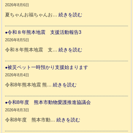
8
2026年8月6日
年
:
夏ちゃんお福ちゃんお…
続きを読む
熊
穏
本
や
令和８年熊本地震 支援活動報告3
地
か
2026年8月5日
震
ペ
:
令和８年熊本地震 支…
続きを読む
と
ッ
令
リ
ト
和
被災ペット一時預かり支援始まります
ッ
同
８
2026年8月4日
キ
伴
年
:
令和8年熊本地震 熊…
続きを読む
ー
老
熊
被
さ
人
本
災
令和8年度 熊本市動物愛護推進協議会
ん
ホ
地
ペ
2026年8月3日
3
ー
震
ッ
:
令和8年度 熊本市動…
続きを読む
ム
ト
令
日
支