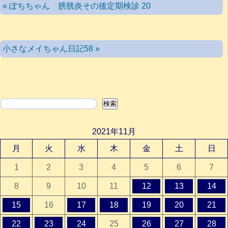
« ぽちちゃん 膀胱炎その後定期検診 20
小さなメイちゃん日記58 »
検索
検索
2021年11月
月
火
水
木
金
土
日
1
2
3
4
5
6
7
8
9
10
11
12
13
14
15
16
17
18
19
20
21
22
23
24
25
26
27
28