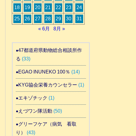
18
19
20
21
22
23
24
25
26
27
28
29
30
31
« 6月
8月 »
47都道府県動物総合相談所作
る
(33)
EGAO INUNEKO 100％
(14)
KYG協会栄養カウンセラー
(1)
エキゾチック
(1)
えづワン隊活動
(50)
グリーフケア（病気 看取
り）
(43)