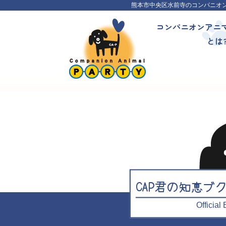
熊本市中央区水前寺のコンパニオ
コンパニオンアニ
とは
CAP君の知恵ブ
Officia