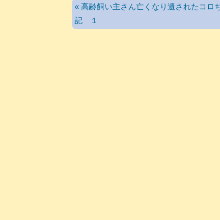
« 高齢飼い主さん亡くなり遺されたコロ
記 １