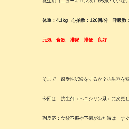
抗生剤（ニューキロン系）が効いていな
体重：4.1kg 心拍数：120回/分 呼吸数：
元気 食欲 排尿 排便 良好
そこで 感受性試験をするか？抗生剤を
今回は 抗生剤（ペニシリン系）に変更
副反応：食欲不振や下痢が出た時は す