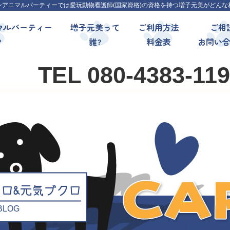
ンアニマルパーティーでは愛玩動物看護師(国家資格)の資格を持つ増子元美がどんな
マルパーティー
増子元美って
ご利用方法
ご相
?
誰?
料金表
お問い
TEL 080-4383-11
クロ&元気ブクロ
l BLOG