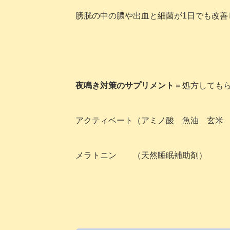
膀胱の中の膿や出血と細菌が1日でも改善
夜鳴き対策のサプリメント
＝処方しても
アクティベート（アミノ酸 魚油 玄米
メラトニン （天然睡眠補助剤）