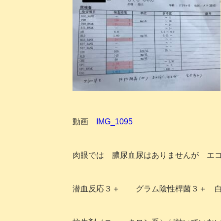
動画
IMG_1095
肉眼では 膿尿血尿はありませんが エ
潜血反応３＋ グラム陰性桿菌３＋ 白