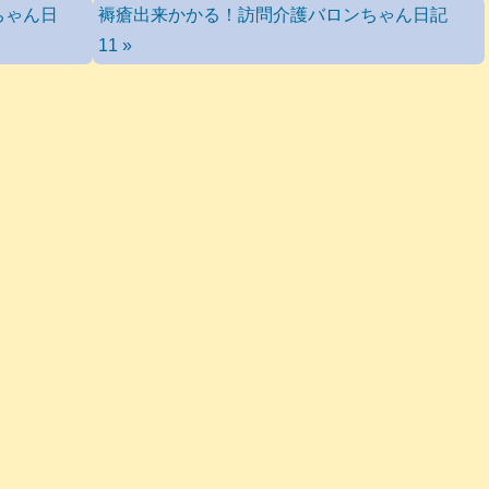
ちゃん日
褥瘡出来かかる！訪問介護バロンちゃん日記
11 »