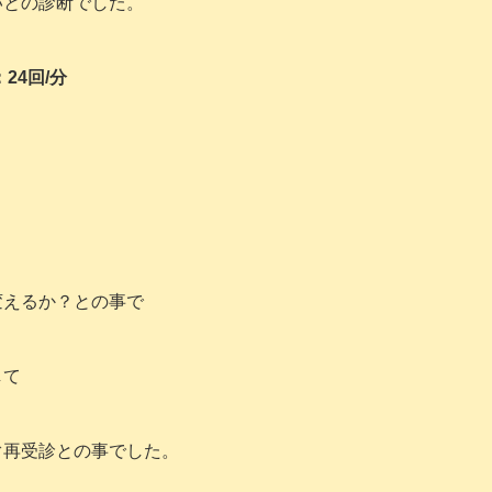
いとの診断でした。
24回/分
変えるか？との事で
して
ぐ再受診との事でした。