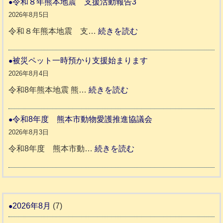
令和８年熊本地震 支援活動報告3
地
か
2026年8月5日
震
ペ
:
令和８年熊本地震 支…
続きを読む
と
ッ
令
リ
ト
和
被災ペット一時預かり支援始まります
ッ
同
８
2026年8月4日
キ
伴
年
:
令和8年熊本地震 熊…
続きを読む
ー
老
熊
被
さ
人
本
災
令和8年度 熊本市動物愛護推進協議会
ん
ホ
地
ペ
2026年8月3日
3
ー
震
ッ
:
令和8年度 熊本市動…
続きを読む
ム
ト
令
日
支
一
和
記
援
時
8
1
活
預
年
2026年8月
(7)
6
動
か
度
4