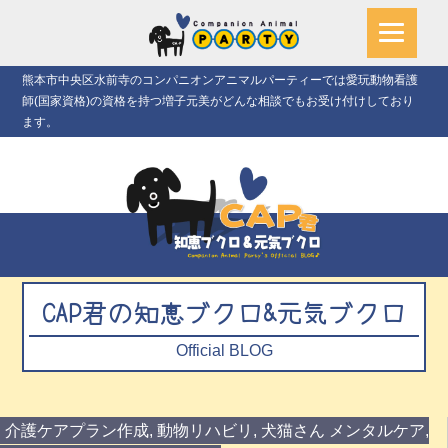
熊本市中央区水前寺のコンパニオンアニマルパーティーでは愛玩動物看護
師(国家資格)の資格を持つ増子元美がどんな相談でもお受け付けしており
ます。
CAP君の知恵ブクロ&元気ブクロ
Official BLOG
介護ケアプラン作成
,
動物リハビリ
,
犬猫さん メンタルケア
,