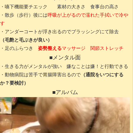
・嚥下機能要チエック 素材の大きさ 食事台の高さ
・散歩（歩行）後には
呼吸が上がるので濡れた手拭いで冷や
す
・アンダーコートが浮き出るのでブラッシングにて除去
（毛艶と毛ぶきが良い）
・足のふらつき
姿勢整える
マッサージ 関節ストレッチ
■メンタル面
・生きる力がメンタルが強い 嫌なことは嫌！と行動できる
・動物病院は苦手で胃腸障害出るので
（通院をいつにする
か？要検討）
■アルバム