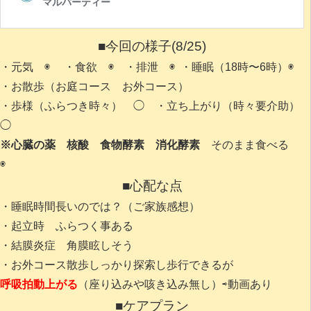
■今回の様子(8/25)
・元気 ◉ ・食欲 ◉ ・排泄 ◉ ・睡眠（18時〜6時）◉
・お散歩（お庭コース お外コース）
・歩様（ふらつき時々） ◯ ・立ち上がり（時々要介助）
◯
※心臓の薬 核酸 食物酵素 消化酵素
そのまま食べる
◉
■心配な点
・睡眠時間長いのでは？（ご家族感想）
・起立時 ふらつく事ある
・結膜炎症 角膜眩しそう
・お外コース散歩しっかり探索し歩行できるが
呼吸拍動上がる
（座り込みや咳き込み無し）⇨動画あり
■ケアプラン