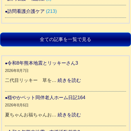
訪問看護介護ケア
(213)
全ての記事を一覧で見る
令和8年熊本地震とリッキーさん3
2026年8月7日
:
二代目リッキー 草を…
続きを読む
令
和
穏やかペット同伴老人ホーム日記164
8
2026年8月6日
年
:
夏ちゃんお福ちゃんお…
続きを読む
熊
穏
本
や