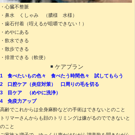
・心臓不整脈
・鼻水 くしゃみ （膿様 水様）
・歯石付着（咥えるが咀嚼できない！）
・めやにある
・飲水できる
・散歩できる
・排泄できる（軟便）
ケアプラン
1 食べたいもの色々 食べたう時間色々 試してもらう
2 口腔ケア（炎症対策） 口周りの毛を切る
3 目ケア （めやに洗浄）
4 免疫力アップ
高齢でこれからは全身麻酔などの手術はできないとのこと
トリマーさんからも顔のトリミングは嫌がるのでできないと
のこと
ご家族と増子で ゆっくり声かけながら讃美歌を聞きながら