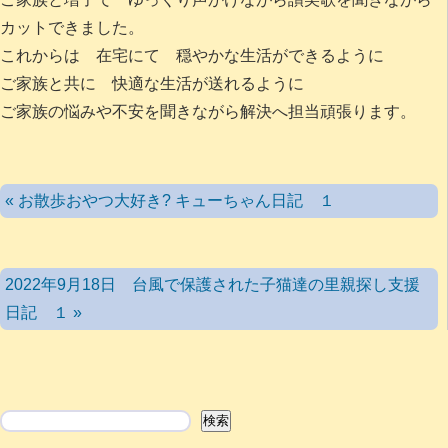
カットできました。
これからは 在宅にて 穏やかな生活ができるように
ご家族と共に 快適な生活が送れるように
ご家族の悩みや不安を聞きながら解決へ担当頑張ります。
« お散歩おやつ大好き? キューちゃん日記 １
2022年9月18日 台風で保護された子猫達の里親探し支援
日記 １ »
検索
検索