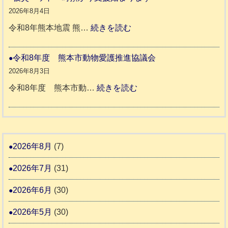
ッ
同
８
2026年8月4日
キ
伴
年
:
令和8年熊本地震 熊…
続きを読む
ー
老
熊
被
さ
人
本
災
令和8年度 熊本市動物愛護推進協議会
ん
ホ
地
ペ
2026年8月3日
3
ー
震
ッ
:
令和8年度 熊本市動…
続きを読む
ム
ト
令
日
支
一
和
記
援
時
8
1
活
預
年
2026年8月
(7)
6
動
か
度
4
報
2026年7月
(31)
り
告
支
熊
2026年6月
(30)
3
援
本
2026年5月
(30)
始
市
ま