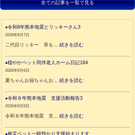
全ての記事を一覧で見る
令和8年熊本地震とリッキーさん3
2026年8月7日
:
二代目リッキー 草を…
続きを読む
令
和
穏やかペット同伴老人ホーム日記164
8
2026年8月6日
年
:
夏ちゃんお福ちゃんお…
続きを読む
熊
穏
本
や
令和８年熊本地震 支援活動報告3
地
か
2026年8月5日
震
ペ
:
令和８年熊本地震 支…
続きを読む
と
ッ
令
リ
ト
和
被災ペット一時預かり支援始まります