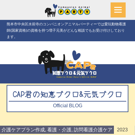
熊本市中央区水前寺のコンパニオンアニマルパーティーでは愛玩動物看護
師(国家資格)の資格を持つ増子元美がどんな相談でもお受け付けしており
ます。
CAP君の知恵ブクロ&元気ブクロ
Official BLOG
介護ケアプラン作成
,
看護・介護
,
訪問看護介護ケア
2023