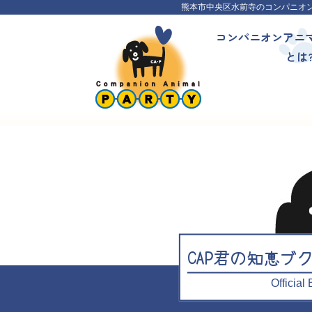
熊本市中央区水前寺のコンパニオ
コンパニオンアニ
とは
CAP君の知恵ブ
Officia