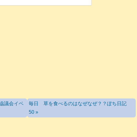
進協議会イベ
毎日 草を食べるのはなぜなぜ？？ぽち日記
50 »