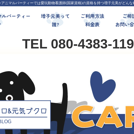
ンアニマルパーティーでは愛玩動物看護師(国家資格)の資格を持つ増子元美がどんな
マルパーティー
増子元美って
ご利用方法
ご相
?
誰?
料金表
お問い
TEL 080-4383-11
クロ&元気ブクロ
l BLOG