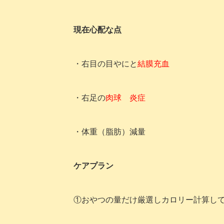
現在心配な点
・右目の目やにと
結膜充血
・右足の
肉球 炎症
・体重（脂肪）減量
ケアプラン
①おやつの量だけ厳選しカロリー計算し