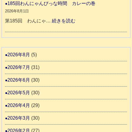
和
185回わんにゃんぴっな時間 カレーの巻
告
支
熊
８
2026年8月1日
3
援
本
年
:
第185回 わんにゃ…
続きを読む
始
市
熊
1
ま
動
本
8
り
物
地
5
ま
愛
震
回
2026年8月
(5)
す
護
わ
推
2026年7月
(31)
支
ん
進
援
に
2026年6月
(30)
協
活
ゃ
議
2026年5月
(30)
動
ん
会
報
ぴ
2026年4月
(29)
告
っ
2026年3月
(30)
な
2
時
2026年2月
(27)