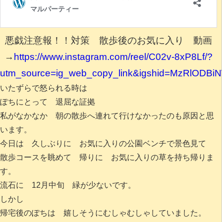
悪戯注意報！！対策 散歩後のお気に入り 動画
→
https://www.instagram.com/reel/C02v-8xP8Lf/?
utm_source=ig_web_copy_link&igshid=MzRlODBi
いたずらで怒られる時は
ぽちにとって 退屈な証拠
私がなかなか 朝の散歩へ連れて行けなかったのも原因と思
います。
今日は 久しぶりに お気に入りの公園ベンチで景色見て
散歩コースを眺めて 帰りに お気に入りの草を持ち帰りま
す。
流石に 12月中旬 緑が少ないです。
しかし
帰宅後のぽちは 嬉しそうにむしゃむしゃしていました。