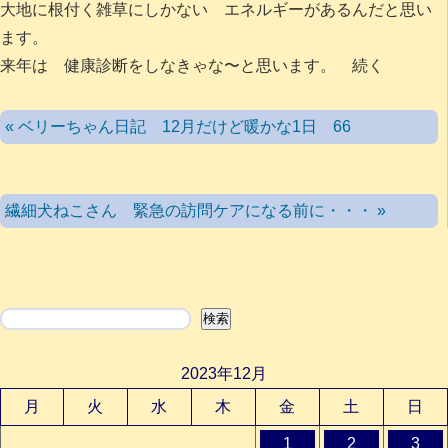
大地に根付く雑草にしかない エネルギーがあるんだと思い
ます。
来年は 健康診断をしなきゃな〜と思います。 続く
« ベリーちゃん日記 12月だけど暖かな1日 66
繊細犬ねこさん 緊急の訪問ケアになる前に・・・ »
検索
検索
2023年12月
月
火
水
木
金
土
日
1
2
3