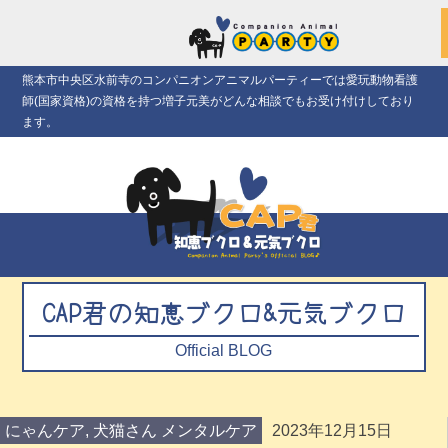
熊本市中央区水前寺のコンパニオンアニマルパーティーでは愛玩動物看護
師(国家資格)の資格を持つ増子元美がどんな相談でもお受け付けしており
ます。
CAP君の知恵ブクロ&元気ブクロ
Official BLOG
にゃんケア
,
犬猫さん メンタルケア
2023年12月15日