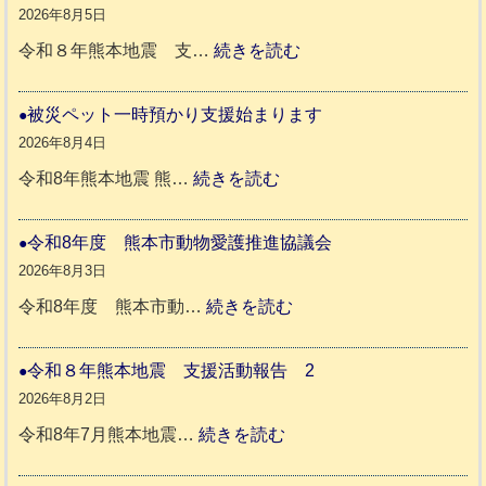
2026年8月5日
:
令和８年熊本地震 支…
続きを読む
令
和
被災ペット一時預かり支援始まります
８
2026年8月4日
年
:
令和8年熊本地震 熊…
続きを読む
熊
被
本
災
令和8年度 熊本市動物愛護推進協議会
地
ペ
2026年8月3日
震
ッ
:
令和8年度 熊本市動…
続きを読む
ト
令
支
一
和
令和８年熊本地震 支援活動報告 2
援
時
8
2026年8月2日
活
預
年
:
令和8年7月熊本地震…
続きを読む
動
か
度
令
報
り