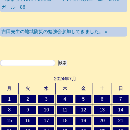
ガール 86
吉田先生の地域防災の勉強会参加してきました。 »
検索
検索
2024年7月
月
火
水
木
金
土
日
1
2
3
4
5
6
7
8
9
10
11
12
13
14
15
16
17
18
19
20
21