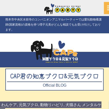
熊本市中央区水前寺のコンパニオンアニマルパーティーでは愛玩動物看護
師(国家資格)の資格を持つ増子元美がどんな相談でもお受け付けしており
ます。
CAP君の知恵ブクロ&元気ブクロ
Official BLOG
わんケア
,
元気ブクロ
,
動物リハビリ
,
犬猫さん メンタルケ