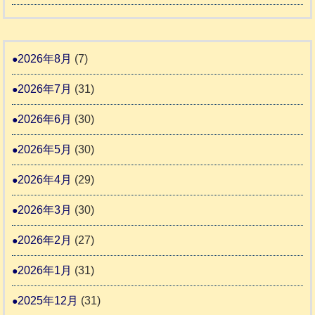
日
支
一
和
記
援
時
8
1
活
預
年
2026年8月
(7)
6
動
か
度
4
報
2026年7月
(31)
り
告
支
熊
2026年6月
(30)
3
援
本
2026年5月
(30)
始
市
ま
動
2026年4月
(29)
り
物
ま
2026年3月
(30)
愛
す
護
2026年2月
(27)
推
2026年1月
(31)
進
協
2025年12月
(31)
議