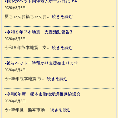
穏やかペット同伴老人ホーム日記164
8
2026年8月6日
年
:
夏ちゃんお福ちゃんお…
続きを読む
熊
穏
本
や
令和８年熊本地震 支援活動報告3
地
か
2026年8月5日
震
ペ
:
令和８年熊本地震 支…
続きを読む
と
ッ
令
リ
ト
和
被災ペット一時預かり支援始まります
ッ
同
８
2026年8月4日
キ
伴
年
:
令和8年熊本地震 熊…
続きを読む
ー
老
熊
被
さ
人
本
災
令和8年度 熊本市動物愛護推進協議会
ん
ホ
地
ペ
2026年8月3日
3
ー
震
ッ
:
令和8年度 熊本市動…
続きを読む
ム
ト
令