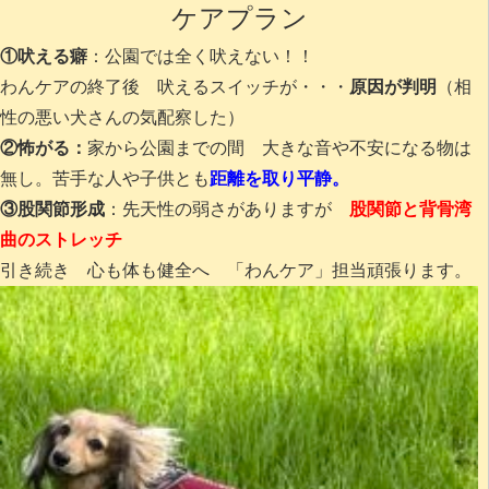
ケアプラン
①吠える癖
：公園では全く吠えない！！
わんケアの終了後 吠えるスイッチが・・・
原因が判明
（相
性の悪い犬さんの気配察した）
②怖がる：
家から公園までの間 大きな音や不安になる物は
無し。苦手な人や子供とも
距離を取り平静。
③股関節形成
：先天性の弱さがありますが
股関節と背骨湾
曲のストレッチ
引き続き 心も体も健全へ 「わんケア」担当頑張ります。