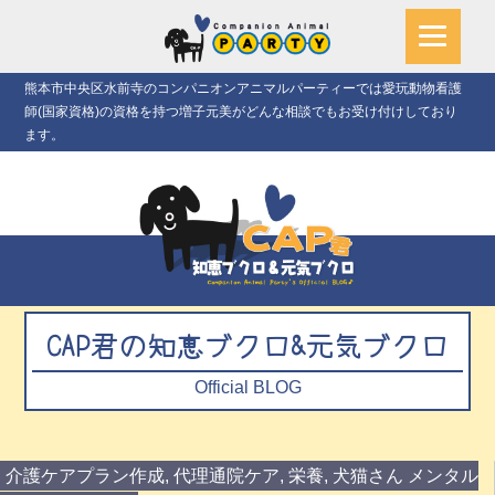
熊本市中央区水前寺のコンパニオンアニマルパーティーでは愛玩動物看護
師(国家資格)の資格を持つ増子元美がどんな相談でもお受け付けしており
ます。
CAP君の知恵ブクロ&元気ブクロ
Official BLOG
介護ケアプラン作成
,
代理通院ケア
,
栄養
,
犬猫さん メンタル