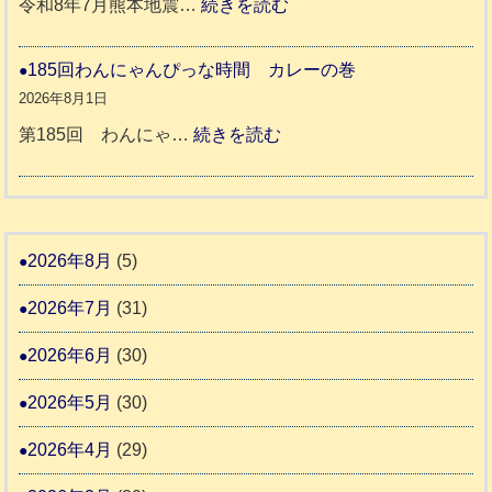
:
令和8年7月熊本地震…
続きを読む
動
か
度
令
報
り
和
185回わんにゃんぴっな時間 カレーの巻
告
支
熊
８
2026年8月1日
3
援
本
年
:
第185回 わんにゃ…
続きを読む
始
市
熊
1
ま
動
本
8
り
物
地
5
ま
愛
震
回
2026年8月
(5)
す
護
わ
推
2026年7月
(31)
支
ん
進
援
に
2026年6月
(30)
協
活
ゃ
議
2026年5月
(30)
動
ん
会
報
ぴ
2026年4月
(29)
告
っ