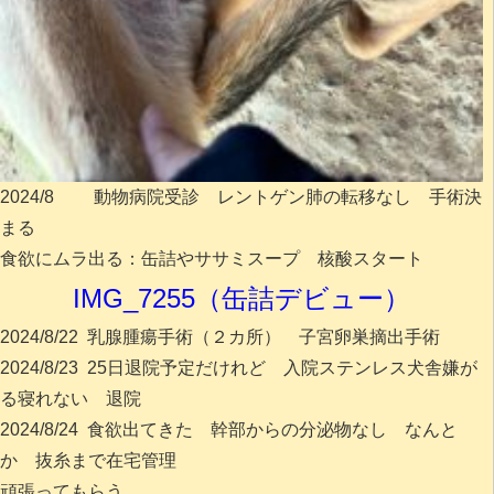
2024/8 動物病院受診 レントゲン肺の転移なし 手術決
まる
食欲にムラ出る：缶詰やササミスープ 核酸スタート
IMG_7255（缶詰デビュー）
2024/8/22 乳腺腫瘍手術（２カ所） 子宮卵巣摘出手術
2024/8/23 25日退院予定だけれど 入院ステンレス犬舎嫌が
る寝れない 退院
2024/8/24 食欲出てきた 幹部からの分泌物なし なんと
か 抜糸まで在宅管理
頑張ってもらう