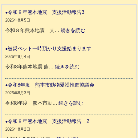
令和８年熊本地震 支援活動報告3
2026年8月5日
:
令和８年熊本地震 支…
続きを読む
令
和
被災ペット一時預かり支援始まります
８
2026年8月4日
年
:
令和8年熊本地震 熊…
続きを読む
熊
被
本
災
令和8年度 熊本市動物愛護推進協議会
地
ペ
2026年8月3日
震
ッ
:
令和8年度 熊本市動…
続きを読む
ト
令
支
一
和
令和８年熊本地震 支援活動報告 2
援
時
8
2026年8月2日
活
預
年