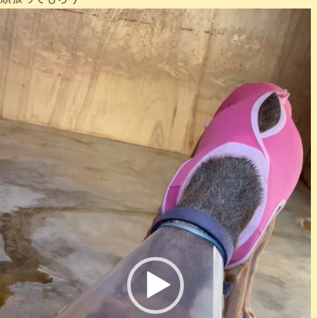
動
画
プ
レ
ー
ヤ
ー