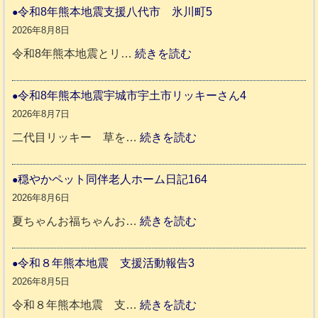
令和8年熊本地震支援八代市 氷川町5
2026年8月8日
:
令和8年熊本地震とリ…
続きを読む
令
和
令和8年熊本地震宇城市宇土市リッキーさん4
8
2026年8月7日
年
:
二代目リッキー 草を…
続きを読む
熊
令
本
和
穏やかペット同伴老人ホーム日記164
地
8
2026年8月6日
震
年
:
夏ちゃんお福ちゃんお…
続きを読む
支
熊
穏
援
本
や
令和８年熊本地震 支援活動報告3
八
地
か
2026年8月5日
代
震
ペ
:
令和８年熊本地震 支…
続きを読む
市
宇