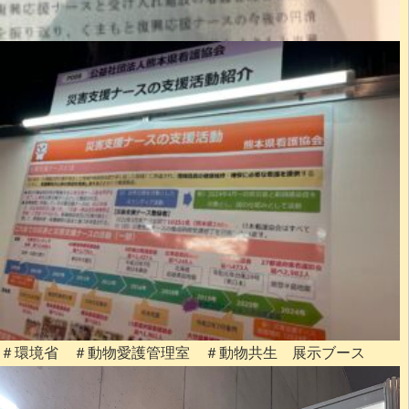
＃環境省 ＃動物愛護管理室 ＃動物共生 展示ブース