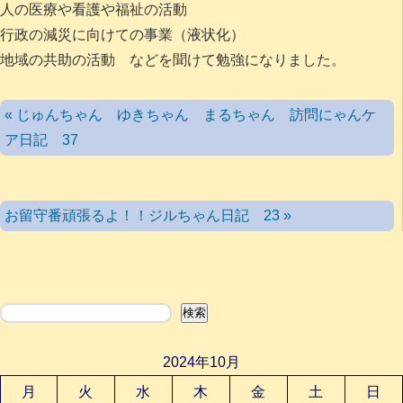
人の医療や看護や福祉の活動
行政の減災に向けての事業（液状化）
地域の共助の活動 などを聞けて勉強になりました。
« じゅんちゃん ゆきちゃん まるちゃん 訪問にゃんケ
ア日記 37
お留守番頑張るよ！！ジルちゃん日記 23 »
検索
検索
2024年10月
月
火
水
木
金
土
日