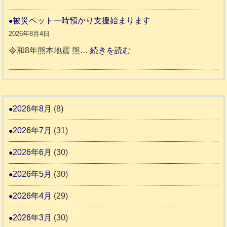
ッ
令
城
ト
和
被災ペット一時預かり支援始まります
氷
市
同
８
2026年8月4日
川
宇
伴
年
:
令和8年熊本地震 熊…
続きを読む
町
土
老
熊
被
5
市
人
本
災
リ
ホ
地
ペ
ッ
ー
震
ッ
2026年8月
(8)
キ
ム
ト
ー
日
2026年7月
(31)
支
一
さ
記
援
時
2026年6月
(30)
ん
1
活
預
4
6
2026年5月
(30)
動
か
4
報
り
2026年4月
(29)
告
支
3
2026年3月
(30)
援