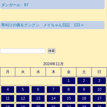
ダンガール 97
草刈りの後をクンクン メイちゃん日記 121 »
検索
検索
2024年11月
月
火
水
木
金
土
日
1
2
3
4
5
6
7
8
9
10
11
12
13
14
15
16
17