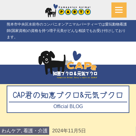
熊本市中央区水前寺のコンパニオンアニマルパーティーでは愛玩動物看護
師(国家資格)の資格を持つ増子元美がどんな相談でもお受け付けしており
ます。
CAP君の知恵ブクロ&元気ブクロ
Official BLOG
わんケア
,
看護・介護
2024年11月5日