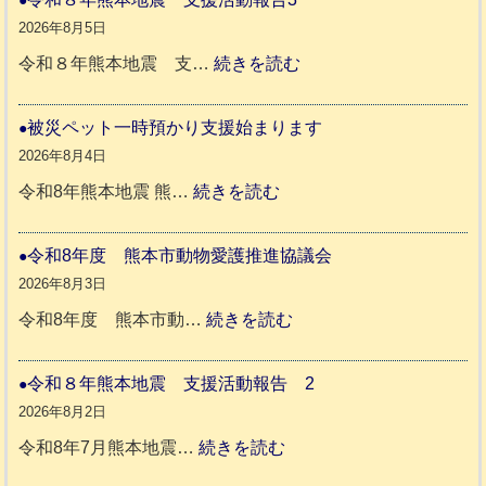
か
2026年8月5日
ペ
:
令和８年熊本地震 支…
続きを読む
ッ
令
ト
和
被災ペット一時預かり支援始まります
同
８
2026年8月4日
伴
年
:
令和8年熊本地震 熊…
続きを読む
老
熊
被
人
本
災
令和8年度 熊本市動物愛護推進協議会
ホ
地
ペ
2026年8月3日
ー
震
ッ
:
令和8年度 熊本市動…
続きを読む
ム
ト
令
日
支
一
和
令和８年熊本地震 支援活動報告 2
記
援
時
8
2026年8月2日
1
活
預
年
:
令和8年7月熊本地震…
続きを読む
6
動
か
度
令
4