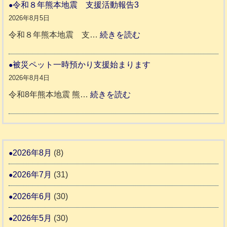
や
令和８年熊本地震 支援活動報告3
八
地
か
2026年8月5日
代
震
ペ
:
令和８年熊本地震 支…
続きを読む
市
宇
ッ
令
城
ト
和
被災ペット一時預かり支援始まります
氷
市
同
８
2026年8月4日
川
宇
伴
年
:
令和8年熊本地震 熊…
続きを読む
町
土
老
熊
被
5
市
人
本
災
リ
ホ
地
ペ
ッ
ー
震
ッ
2026年8月
(8)
キ
ム
ト
ー
日
2026年7月
(31)
支
一
さ
記
援
時
2026年6月
(30)
ん
1
活
預
4
6
2026年5月
(30)
動
か