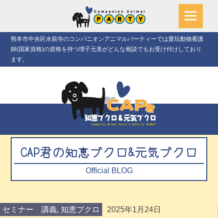
熊本市中央区水前寺のコンパニオンアニマルパーティーでは愛玩動物看護
師(国家資格)の資格を持つ増子元美がどんな相談でもお受け付けしており
ます。
CAP君の知恵ブクロ&元気ブクロ
Official BLOG
セミナー 講義
,
知恵ブクロ
2025年1月24日