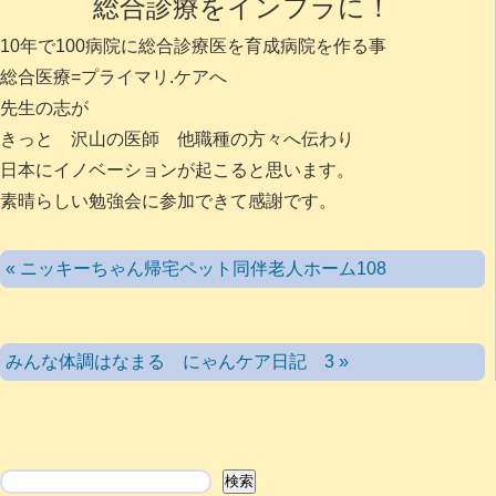
総合診療をインフラに！
10年で100病院に総合診療医を育成病院を作る事
総合医療=プライマリ.ケアへ
先生の志が
きっと 沢山の医師 他職種の方々へ伝わり
日本にイノベーションが起こると思います。
素晴らしい勉強会に参加できて感謝です。
« ニッキーちゃん帰宅ペット同伴老人ホーム108
みんな体調はなまる にゃんケア日記 3 »
検索
検索