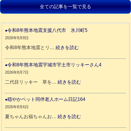
全ての記事を一覧で見る
令和8年熊本地震支援八代市 氷川町5
2026年8月8日
:
令和8年熊本地震とリ…
続きを読む
令
和
令和8年熊本地震宇城市宇土市リッキーさん4
8
2026年8月7日
年
:
二代目リッキー 草を…
続きを読む
熊
令
本
和
穏やかペット同伴老人ホーム日記164
地
8
2026年8月6日
震
年
:
夏ちゃんお福ちゃんお…
続きを読む
支
熊
穏
援
本