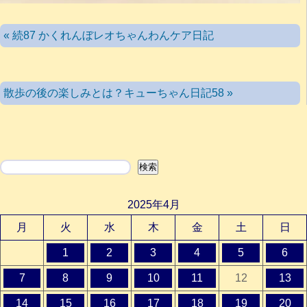
« 続87 かくれんぼレオちゃんわんケア日記
散歩の後の楽しみとは？キューちゃん日記58 »
検索
検索
2025年4月
月
火
水
木
金
土
日
1
2
3
4
5
6
7
8
9
10
11
12
13
14
15
16
17
18
19
20