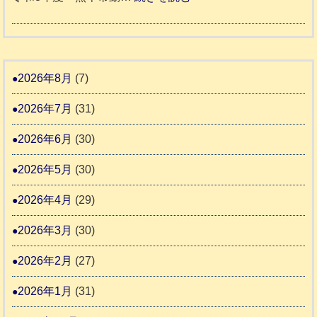
ム
ト
令
日
支
一
和
記
援
時
8
1
活
預
年
2026年8月
(7)
6
動
か
度
4
報
2026年7月
(31)
り
告
支
熊
2026年6月
(30)
3
援
本
2026年5月
(30)
始
市
ま
動
2026年4月
(29)
り
物
ま
2026年3月
(30)
愛
す
護
2026年2月
(27)
推
2026年1月
(31)
進
協