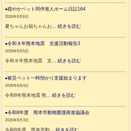
和
穏やかペット同伴老人ホーム日記164
8
2026年8月6日
年
:
夏ちゃんお福ちゃんお…
続きを読む
熊
穏
本
や
令和８年熊本地震 支援活動報告3
地
か
2026年8月5日
震
ペ
:
令和８年熊本地震 支…
続きを読む
と
ッ
令
リ
ト
和
被災ペット一時預かり支援始まります
ッ
同
８
2026年8月4日
キ
伴
年
:
令和8年熊本地震 熊…
続きを読む
ー
老
熊
被
さ
人
本
災
令和8年度 熊本市動物愛護推進協議会
ん
ホ
地
ペ
2026年8月3日
3
ー
震
ッ
:
令和8年度 熊本市動…
続きを読む