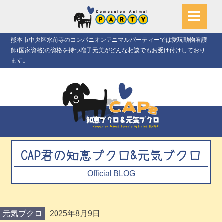
熊本市中央区水前寺のコンパニオンアニマルパーティーでは愛玩動物看護
師(国家資格)の資格を持つ増子元美がどんな相談でもお受け付けしており
ます。
CAP君の知恵ブクロ&元気ブクロ
Official BLOG
元気ブクロ
2025年8月9日