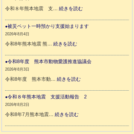
ペ
:
令和８年熊本地震 支…
続きを読む
ッ
令
ト
和
被災ペット一時預かり支援始まります
同
８
2026年8月4日
伴
年
:
令和8年熊本地震 熊…
続きを読む
老
熊
被
人
本
災
令和8年度 熊本市動物愛護推進協議会
ホ
地
ペ
2026年8月3日
ー
震
ッ
:
令和8年度 熊本市動…
続きを読む
ム
ト
令
日
支
一
和
令和８年熊本地震 支援活動報告 2
記
援
時
8
2026年8月2日
1
活
預
年
:
令和8年7月熊本地震…
続きを読む
6
動
か
度
令
4
報
り
和
告