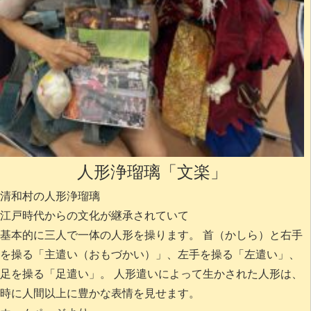
人形浄瑠璃「文楽」
清和村の人形浄瑠璃
江戸時代からの文化が継承されていて
基本的に三人で一体の人形を操ります。
首（かしら）と右手
を操る「主遣い（おもづかい）」、左手を操る「左遣い」、
足を操る「足遣い」。 人形遣いによって生かされた人形は、
時に人間以上に豊かな表情を見せます。