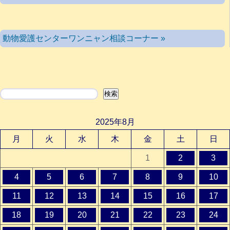
動物愛護センターワンニャン相談コーナー »
検索
検索
2025年8月
月
火
水
木
金
土
日
1
2
3
4
5
6
7
8
9
10
11
12
13
14
15
16
17
18
19
20
21
22
23
24