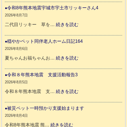
和
令和8年熊本地震宇城市宇土市リッキーさん4
8
2026年8月7日
年
:
二代目リッキー 草を…
続きを読む
熊
令
本
和
穏やかペット同伴老人ホーム日記164
地
8
2026年8月6日
震
年
:
夏ちゃんお福ちゃんお…
続きを読む
支
熊
穏
援
本
や
令和８年熊本地震 支援活動報告3
八
地
か
2026年8月5日
代
震
ペ
:
令和８年熊本地震 支…
続きを読む
市
宇
ッ
令
城
ト
和
被災ペット一時預かり支援始まります
氷
市
同
８
2026年8月4日
川
宇
伴
年
:
令和8年熊本地震 熊…
続きを読む
町