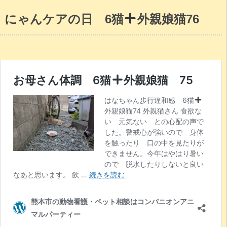
にゃんケアの日 6猫
外親娘猫76