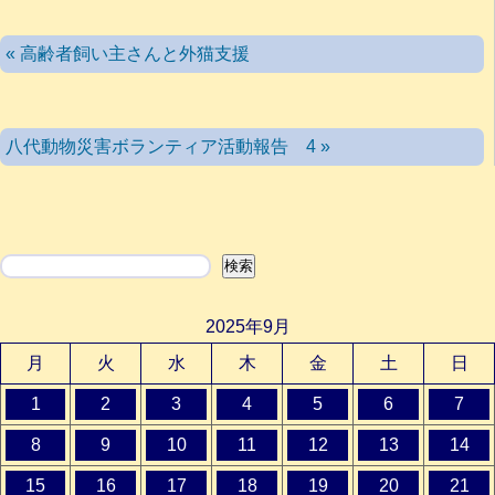
« 高齢者飼い主さんと外猫支援
八代動物災害ボランティア活動報告 4 »
検索
検索
2025年9月
月
火
水
木
金
土
日
1
2
3
4
5
6
7
8
9
10
11
12
13
14
15
16
17
18
19
20
21