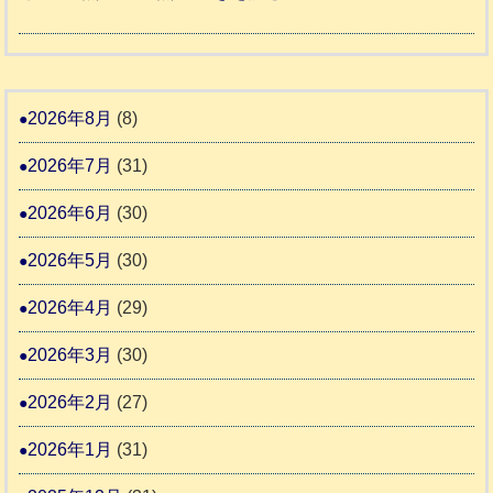
土
老
熊
被
5
市
人
本
災
リ
ホ
地
ペ
ッ
ー
震
ッ
2026年8月
(8)
キ
ム
ト
ー
日
2026年7月
(31)
支
一
さ
記
援
時
2026年6月
(30)
ん
1
活
預
4
6
2026年5月
(30)
動
か
4
報
り
2026年4月
(29)
告
支
3
2026年3月
(30)
援
始
2026年2月
(27)
ま
2026年1月
(31)
り
ま