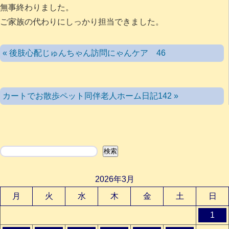
無事終わりました。
ご家族の代わりにしっかり担当できました。
« 後肢心配じゅんちゃん訪問にゃんケア 46
カートでお散歩ペット同伴老人ホーム日記142 »
検索
検索
2026年3月
月
火
水
木
金
土
日
1