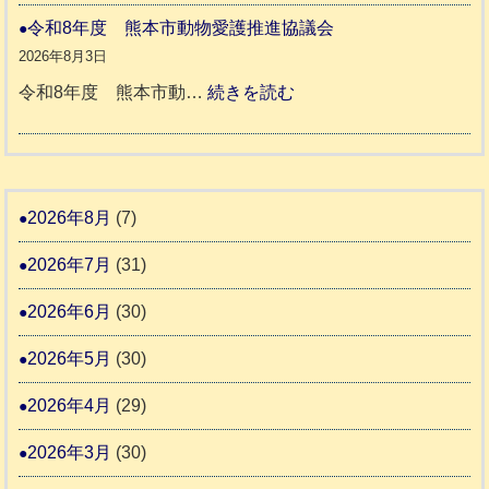
さ
人
本
災
令和8年度 熊本市動物愛護推進協議会
ん
ホ
地
ペ
2026年8月3日
3
ー
震
ッ
:
令和8年度 熊本市動…
続きを読む
ム
ト
令
日
支
一
和
記
援
時
8
1
活
預
年
2026年8月
(7)
6
動
か
度
4
報
2026年7月
(31)
り
告
支
熊
2026年6月
(30)
3
援
本
2026年5月
(30)
始
市
ま
動
2026年4月
(29)
り
物
ま
2026年3月
(30)
愛
す
護