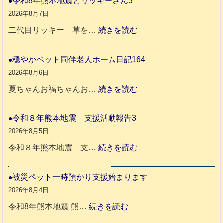
令和8年熊本地震とリッキーさん3
2026年8月7日
:
二代目リッキー 草を…
続きを読む
令
和
穏やかペット同伴老人ホーム日記164
8
2026年8月6日
年
:
夏ちゃんお福ちゃんお…
続きを読む
熊
穏
本
や
令和８年熊本地震 支援活動報告3
地
か
2026年8月5日
震
ペ
:
令和８年熊本地震 支…
続きを読む
と
ッ
令
リ
ト
和
被災ペット一時預かり支援始まります
ッ
同
８
2026年8月4日
キ
伴
年
:
令和8年熊本地震 熊…
続きを読む
ー
老
熊
被