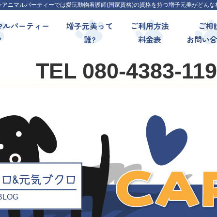
ンアニマルパーティーでは愛玩動物看護師(国家資格)の資格を持つ増子元美がどんな
マルパーティー
増子元美って
ご利用方法
ご相
?
誰?
料金表
お問い
TEL 080-4383-11
クロ&元気ブクロ
l BLOG