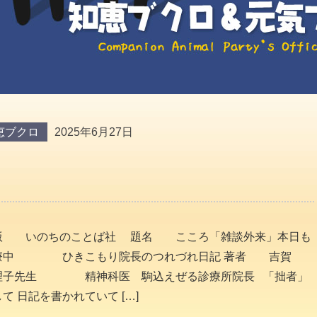
恵ブクロ
2025年6月27日
版 いのちのことば社 題名 こころ「雑談外来」本日も
療中 ひきこもり院長のつれづれ日記 著者 吉賀
理子先生 精神科医 駒込えぜる診療所院長 「拙者」
て 日記を書かれていて […]