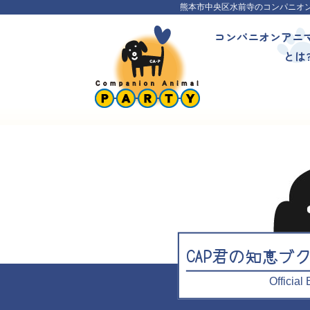
熊本市中央区水前寺のコンパニオ
コンパニオンアニ
とは
CAP君の知恵ブ
Officia