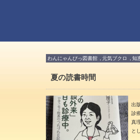
わんにゃんぴっ図書館
,
元気ブクロ
,
知
夏の読書時間
出
診
真
とし