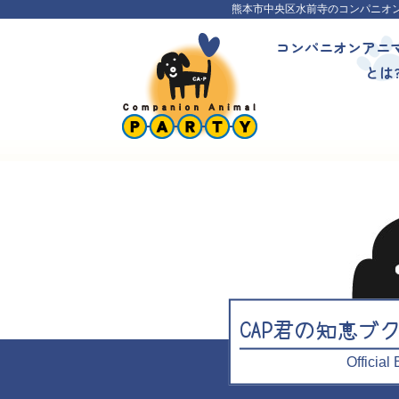
熊本市中央区水前寺のコンパニオ
コンパニオンアニ
とは
CAP君の知恵ブ
Officia