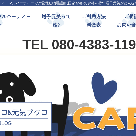
ンアニマルパーティーでは愛玩動物看護師(国家資格)の資格を持つ増子元美がどんな
マルパーティー
増子元美って
ご利用方法
ご相
?
誰?
料金表
お問い
TEL 080-4383-11
クロ&元気ブクロ
l BLOG