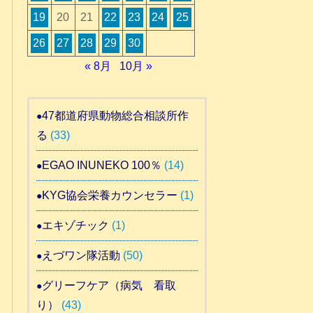
19
20
21
22
23
24
25
26
27
28
29
30
« 8月
10月 »
47都道府県動物総合相談所作
る
(33)
EGAO INUNEKO 100％
(14)
KYG協会栄養カウンセラー
(1)
エキゾチック
(1)
えづワン隊活動
(50)
グリーフケア（病気 看取
り）
(43)