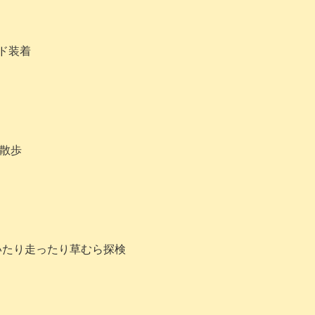
ド装着
散歩
いたり走ったり草むら探検