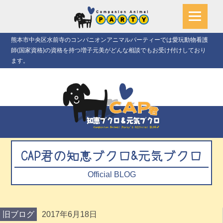
熊本市中央区水前寺のコンパニオンアニマルパーティーでは愛玩動物看護
師(国家資格)の資格を持つ増子元美がどんな相談でもお受け付けしており
ます。
CAP君の知恵ブクロ&元気ブクロ
Official BLOG
旧ブログ
2017年6月18日