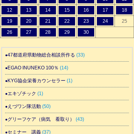
12
13
14
15
16
17
18
19
20
21
22
23
24
25
26
27
28
29
30
47都道府県動物総合相談所作る
(33)
EGAO INUNEKO 100％
(14)
KYG協会栄養カウンセラー
(1)
エキゾチック
(1)
えづワン隊活動
(50)
グリーフケア（病気 看取り）
(43)
セミナー 講義
(37)