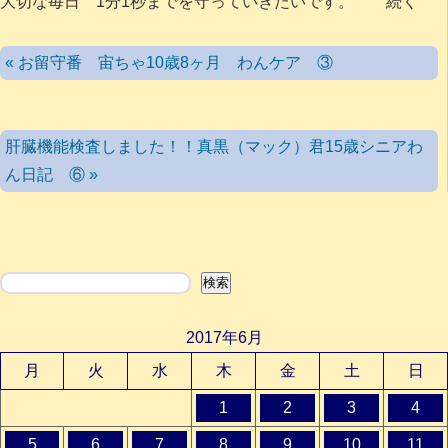
大切な毎日 1分1秒までを守っていきたいです。 続く
« お留守番 宙ちゃ10歳8ヶ月 わんケア ③
肝臓機能検査しました！！真黒（マック）君15歳シニアわ
ん日記 ⑥ »
検索
検索
2017年6月
月
火
水
木
金
土
日
1
2
3
4
5
6
7
8
9
10
11