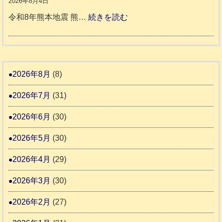
2026年8月4日
町
宇
伴
年
:
令和8年熊本地震 熊…
続きを読む
5
土
老
熊
被
市
人
本
災
リ
ホ
地
ペ
ッ
ー
震
ッ
2026年8月
(8)
キ
ム
ト
ー
日
2026年7月
(31)
支
一
さ
記
援
時
2026年6月
(30)
ん
1
活
預
4
6
2026年5月
(30)
動
か
4
報
り
2026年4月
(29)
告
支
3
2026年3月
(30)
援
始
2026年2月
(27)
ま