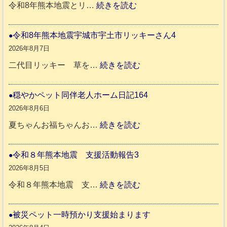
:
令和8年熊本地震とリ…
続きを読む
令
和
令和8年熊本地震宇城市宇土市リッキーさん4
8
2026年8月7日
年
:
二代目リッキー 草を…
続きを読む
熊
令
本
和
穏やかペット同伴老人ホーム日記164
地
8
2026年8月6日
震
年
:
夏ちゃんお福ちゃんお…
続きを読む
熊
穏
八
本
や
令和８年熊本地震 支援活動報告3
代
地
か
2026年8月5日
市
震
ペ
:
令和８年熊本地震 支…
続きを読む
宇
ッ
令
氷
城
ト
和
被災ペット一時預かり支援始まります
川
市
同
８