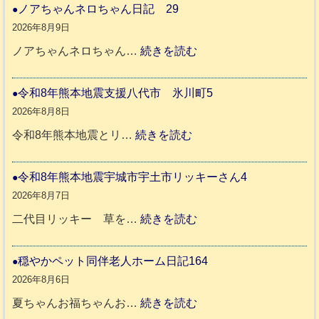
ノアちゃんネロちゃん日記 29
2026年8月9日
:
ノアちゃんネロちゃん…
続きを読む
ノ
ア
令和8年熊本地震支援八代市 氷川町5
ち
2026年8月8日
ゃ
:
令和8年熊本地震とリ…
続きを読む
ん
令
ネ
和
令和8年熊本地震宇城市宇土市リッキーさん4
ロ
8
2026年8月7日
ち
年
:
二代目リッキー 草を…
続きを読む
ゃ
熊
令
ん
本
和
穏やかペット同伴老人ホーム日記164
日
地
8
2026年8月6日
記
震
年
:
夏ちゃんお福ちゃんお…
続きを読む
支
熊