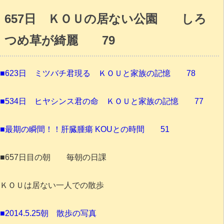
657日 ＫＯＵの居ない公園 しろ
つめ草が綺麗 79
■623日 ミツバチ君現る ＫＯＵと家族の記憶 78
■534日 ヒヤシンス君の命 ＫＯＵと家族の記憶 77
■最期の瞬間！！肝臓腫瘍 KOUとの時間 51
■657日目の朝 毎朝の日課
ＫＯＵは居ない一人での散歩
■2014.5.25朝 散歩の写真