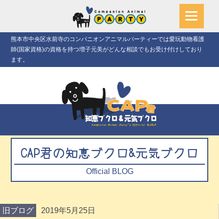
熊本市中央区水前寺のコンパニオンアニマルパーティーでは愛玩動物看護
師(国家資格)の資格を持つ増子元美がどんな相談でもお受け付けしており
ます。
CAP君の知恵ブクロ&元気ブクロ
Official BLOG
旧ブログ
2019年5月25日