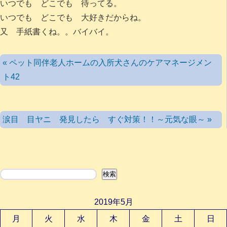
いつでも どこでも 待ってる。
いつでも どこでも 大好きだからね。
又 手紙書くね。。バイバイ。
« ペット同伴老人ホームの入所犬さんのケアマネージメン
ト42
涙目 目ヤニ 発見したら すぐ対策！！～元気な眼～ »
検索
検索
2019年5月
月
火
水
木
金
土
日