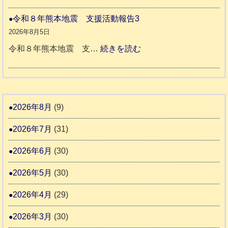
穏
2
援
本
や
令和８年熊本地震 支援活動報告3
9
八
地
か
2026年8月5日
代
震
ペ
:
令和８年熊本地震 支…
続きを読む
市
宇
ッ
令
城
ト
和
氷
市
同
８
川
宇
伴
年
2026年8月
(9)
町
土
老
熊
5
市
2026年7月
(31)
人
本
リ
ホ
地
2026年6月
(30)
ッ
ー
震
キ
2026年5月
(30)
ム
ー
日
支
2026年4月
(29)
さ
記
援
ん
1
2026年3月
(30)
活
4