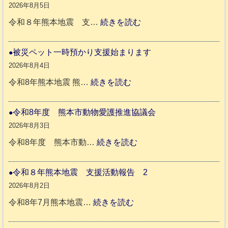
2026年8月5日
:
令和８年熊本地震 支…
続きを読む
令
和
被災ペット一時預かり支援始まります
８
2026年8月4日
年
:
令和8年熊本地震 熊…
続きを読む
熊
被
本
災
令和8年度 熊本市動物愛護推進協議会
地
ペ
2026年8月3日
震
ッ
:
令和8年度 熊本市動…
続きを読む
ト
令
支
一
和
令和８年熊本地震 支援活動報告 2
援
時
8
2026年8月2日
活
預
年
:
令和8年7月熊本地震…
続きを読む
動
か
度
令
報
り