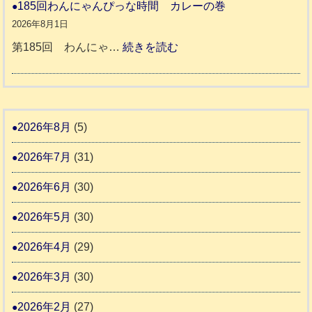
和
185回わんにゃんぴっな時間 カレーの巻
告
支
熊
８
2026年8月1日
3
援
本
年
:
第185回 わんにゃ…
続きを読む
始
市
熊
1
ま
動
本
8
り
物
地
5
ま
愛
震
回
2026年8月
(5)
す
護
わ
推
2026年7月
(31)
支
ん
進
援
に
2026年6月
(30)
協
活
ゃ
議
2026年5月
(30)
動
ん
会
報
ぴ
2026年4月
(29)
告
っ
2026年3月
(30)
な
2
時
2026年2月
(27)