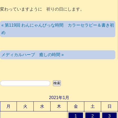
変わっていますように 祈りの日にします。
« 第119回 わんにゃんぴっな時間 カラーセラピー＆書き初
め
メディカルハーブ 癒しの時間 »
検索
検索
2021年1月
月
火
水
木
金
土
日
1
2
3