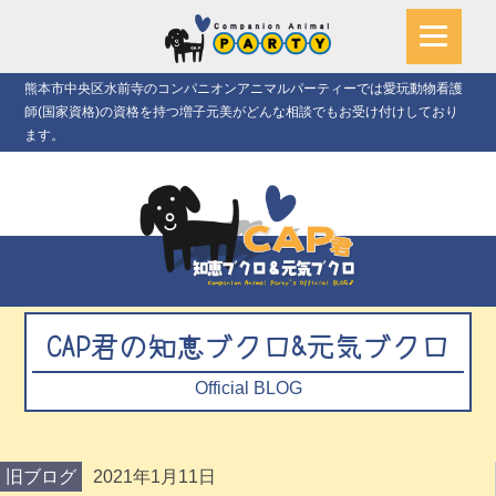
熊本市中央区水前寺のコンパニオンアニマルパーティーでは愛玩動物看護
師(国家資格)の資格を持つ増子元美がどんな相談でもお受け付けしており
ます。
CAP君の知恵ブクロ&元気ブクロ
Official BLOG
旧ブログ
2021年1月11日