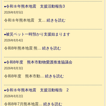
や
令和８年熊本地震 支援活動報告3
か
2026年8月5日
ペ
:
令和８年熊本地震 支…
続きを読む
ッ
令
ト
和
被災ペット一時預かり支援始まります
同
８
2026年8月4日
伴
年
:
令和8年熊本地震 熊…
続きを読む
老
熊
被
人
本
災
令和8年度 熊本市動物愛護推進協議会
ホ
地
ペ
2026年8月3日
ー
震
ッ
:
令和8年度 熊本市動…
続きを読む
ム
ト
令
日
支
一
和
令和８年熊本地震 支援活動報告 2
記
援
時
8
2026年8月2日
1
活
預
年
:
令和8年7月熊本地震…
続きを読む
6