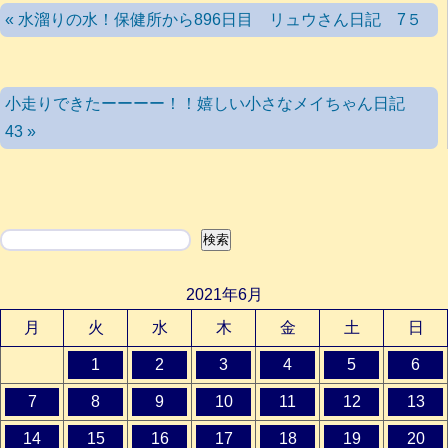
« 水溜りの水！保健所から896日目 リュウさん日記 7５
小走りできたーーーー！！嬉しい小さなメイちゃん日記
43 »
検索
検索
2021年6月
月
火
水
木
金
土
日
1
2
3
4
5
6
7
8
9
10
11
12
13
14
15
16
17
18
19
20