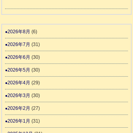
動
か
度
令
4
報
り
和
告
支
熊
８
3
援
本
年
2026年8月
(6)
始
市
熊
ま
2026年7月
(31)
動
本
り
物
地
2026年6月
(30)
ま
愛
震
す
2026年5月
(30)
護
推
支
2026年4月
(29)
進
援
協
2026年3月
(30)
活
議
動
2026年2月
(27)
会
報
2026年1月
(31)
告