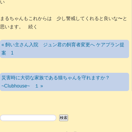
い
まるちゃんもこれからは 少し警戒してくれると良いな〜と
思います。 続く
« 飼い主さん入院 ジュン君の飼育者変更へ ケアプラン提
案 1
災害時に大切な家族である猫ちゃんを守れますか？
~Clubhouse~ １ »
検索
検索