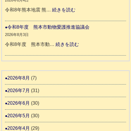
2026年8月4日
キ
伴
年
:
令和8年熊本地震 熊…
続きを読む
ー
老
熊
被
さ
人
本
災
令和8年度 熊本市動物愛護推進協議会
ん
ホ
地
ペ
2026年8月3日
3
ー
震
ッ
:
令和8年度 熊本市動…
続きを読む
ム
ト
令
日
支
一
和
記
援
時
8
1
活
預
年
2026年8月
(7)
6
動
か
度
4
報
2026年7月
(31)
り
告
支
熊
2026年6月
(30)
3
援
本
2026年5月
(30)
始
市
ま
動
2026年4月
(29)