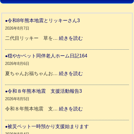
令和8年熊本地震とリッキーさん3
2026年8月7日
:
二代目リッキー 草を…
続きを読む
令
和
穏やかペット同伴老人ホーム日記164
8
2026年8月6日
年
:
夏ちゃんお福ちゃんお…
続きを読む
熊
穏
本
や
令和８年熊本地震 支援活動報告3
地
か
2026年8月5日
震
ペ
:
令和８年熊本地震 支…
続きを読む
と
ッ
令
リ
ト
和
被災ペット一時預かり支援始まります
ッ
同
８